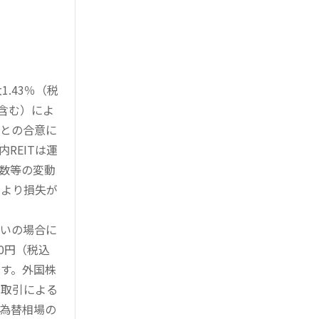
.43％（税
を含む）によ
様との合意に
REITは運
指数等の変動
により損失が
買いの場合に
0円（税込
す。外国株
対取引による
為替相場の