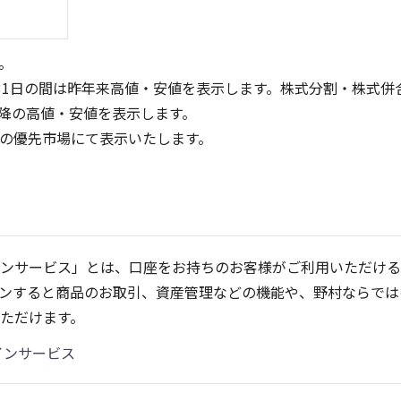
。
31日の間は昨年来高値・安値を表示します。株式分割・株式併
降の高値・安値を表示します。
定の優先市場にて表示いたします。
150
100
100
50
ンサービス」とは、口座をお持ちのお客様がご利用いただける
50
ンすると商品のお取引、資産管理などの機能や、野村ならでは
0
0
25/04
21/01
25/06
22/01
25/08
25/10
23/01
25/12
24/01
26/02
25/01
26/04
2
ただけます。
5ヶ月移動平均
13週移動平均
25ヶ月移動平均
26週移動平均
出来高(千)
出来高(千)
インサービス