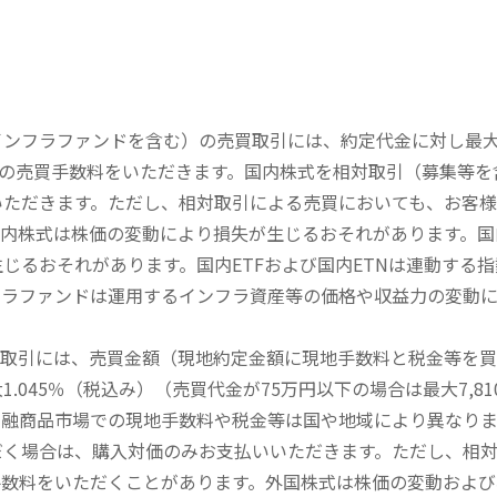
内インフラファンドを含む）の売買取引には、約定代金に対し最大1
））の売買手数料をいただきます。国内株式を相対取引（募集等
いただきます。ただし、相対取引による売買においても、お客
内株式は株価の変動により損失が生じるおそれがあります。国内
じるおそれがあります。国内ETFおよび国内ETNは連動する
フラファンドは運用するインフラ資産等の価格や収益力の変動
買取引には、売買金額（現地約定金額に現地手数料と税金等を
045％（税込み）（売買代金が75万円以下の場合は最大7,81
金融商品市場での現地手数料や税金等は国や地域により異なりま
だく場合は、購入対価のみお支払いいただきます。ただし、相
手数料をいただくことがあります。外国株式は株価の変動および