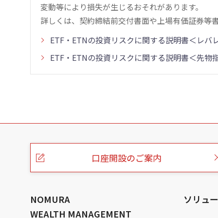
変動等により損失が生じるおそれがあります。
詳しくは、契約締結前交付書面や上場有価証券等
ETF・ETNの投資リスクに関する説明書＜レ
ETF・ETNの投資リスクに関する説明書＜先
こ
の
ペ
ー
口座開設のご案内
ジ
の
本
文
へ
NOMURA
ソリュ
WEALTH MANAGEMENT