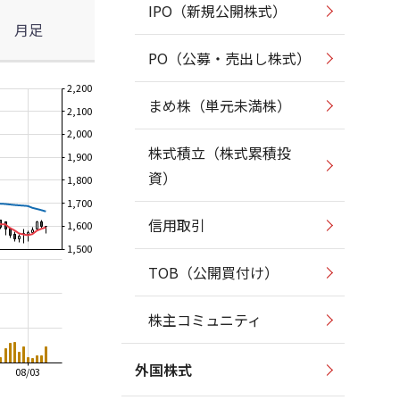
IPO（新規公開株式）
月足
PO（公募・売出し株式）
2,200
まめ株（単元未満株）
2,100
2,000
株式積立（株式累積投
1,900
資）
1,800
1,700
信用取引
1,600
1,500
TOB（公開買付け）
株主コミュニティ
外国株式
08/03