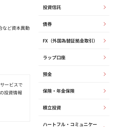
投資信託
3,000
4,500
4,000
2,500
3,500
債券
3,000
合など資本異動
2,000
2,500
1,500
2,000
FX（外国為替証拠金取引）
1,500
1,000
1,000
ラップ口座
500
500
預金
サービスで
保険・年金保険
の投資情報
6/06
26/01
26/08
積立投資
ハートフル・コミュニケー