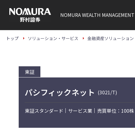
こ
の
ペ
NOMURA
WEALTH MANAGEMENT
ー
ジ
の
本
文
トップ
ソリューション・サービス
金融資産ソリューション
へ
東証
パシフィックネット
(3021/T)
東証スタンダード
サービス業
売買単位：100株