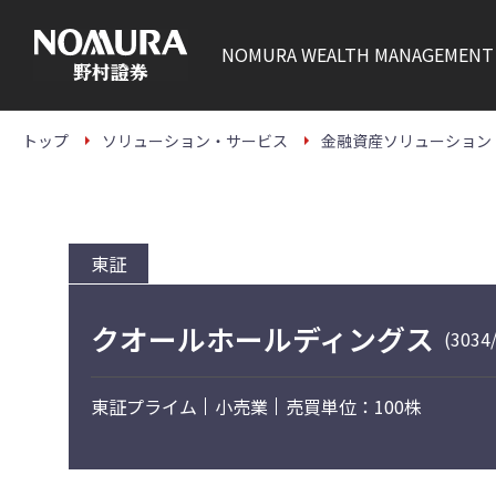
こ
の
ペ
NOMURA
WEALTH MANAGEMENT
ー
ジ
の
本
文
トップ
ソリューション・サービス
金融資産ソリューション
へ
東証
クオールホールディングス
(3034
東証プライム
小売業
売買単位：100株