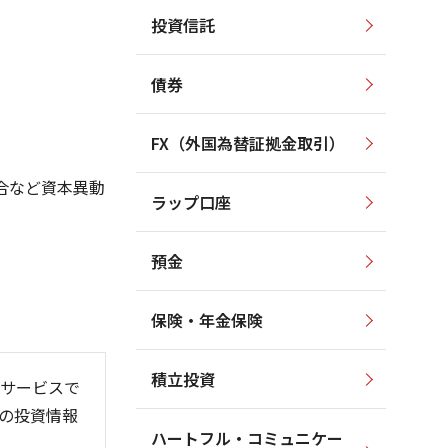
投資信託
2,600
2,600
2,400
2,400
2,200
債券
2,200
2,000
2,000
1,800
1,600
FX（外国為替証拠金取引）
1,800
1,400
1,600
合など資本異動
1,200
ラップ口座
1,400
1,000
預金
保険・年金保険
6/06
26/01
26/08
積立投資
サービスで
の投資情報
ハートフル・コミュニケー