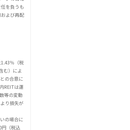
責任を負うも
用および再配
.43％（税
を含む）によ
様との合意に
REITは運
指数等の変動
により損失が
買いの場合に
0円（税込