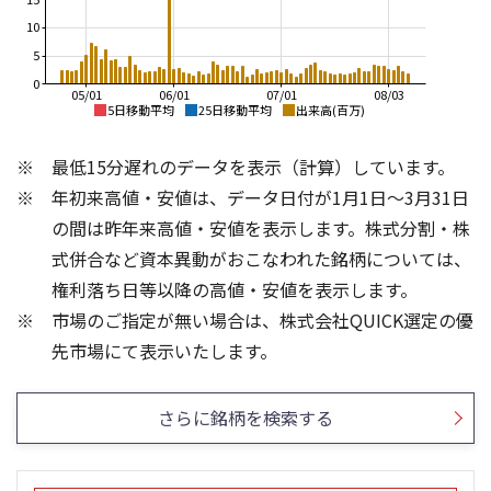
10
5
0
05/01
06/01
07/01
08/03
5日移動平均
25日移動平均
出来高(百万)
3,500
3,500
最低15分遅れのデータを表示（計算）しています。
3,000
3,000
年初来高値・安値は、データ日付が1月1日～3月31日
2,500
の間は昨年来高値・安値を表示します。株式分割・株
2,500
2,000
式併合など資本異動がおこなわれた銘柄については、
2,000
権利落ち日等以降の高値・安値を表示します。
1,500
市場のご指定が無い場合は、株式会社QUICK選定の優
1,500
1,000
8
6
先市場にて表示いたします。
6
4
4
2
さらに銘柄を検索する
2
0
0
25/04
21/01
25/06
22/01
25/08
25/10
23/01
25/12
24/01
26/02
25/01
26/04
26/06
26/01
26/08
5ヶ月移動平均
13週移動平均
25ヶ月移動平均
26週移動平均
出来高(百万)
出来高(百万)