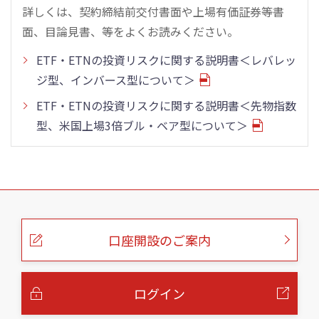
詳しくは、契約締結前交付書面や上場有価証券等書
面、目論見書、等をよくお読みください。
ETF・ETNの投資リスクに関する説明書＜レバレッ
ジ型、インバース型について＞
ETF・ETNの投資リスクに関する説明書＜先物指数
型、米国上場3倍ブル・ベア型について＞
こ
の
ペ
ー
口座開設のご案内
ジ
の
本
文
へ
ログイン