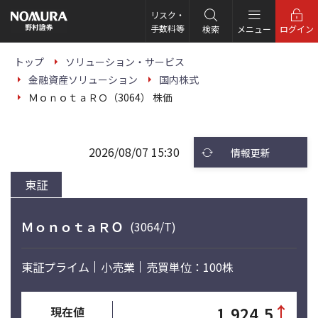
こ
の
リスク・
ペ
手数料等
検索
メニュー
ログイン
ー
ジ
の
トップ
ソリューション・サービス
本
金融資産ソリューション
国内株式
文
へ
ＭｏｎｏｔａＲＯ（3064） 株価
2026/08/07 15:30
情報更新
東証
ＭｏｎｏｔａＲＯ
(3064/T)
東証プライム
小売業
売買単位：100株
↑
1,924.5
現在値