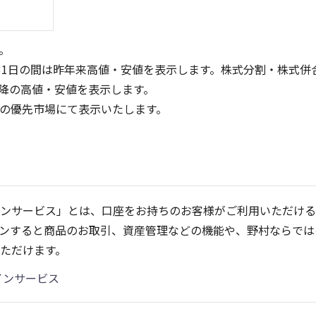
。
31日の間は昨年来高値・安値を表示します。株式分割・株式併
降の高値・安値を表示します。
定の優先市場にて表示いたします。
10
6
4
5
ンサービス」とは、口座をお持ちのお客様がご利用いただける
2
ンすると商品のお取引、資産管理などの機能や、野村ならでは
0
0
25/04
21/01
25/06
22/01
25/08
23/01
25/10
25/12
24/01
26/02
25/01
26/04
2
ただけます。
5ヶ月移動平均
13週移動平均
25ヶ月移動平均
26週移動平均
出来高(百万)
出来高(百万)
インサービス