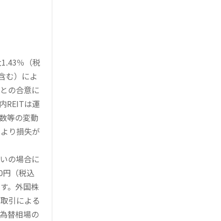
.43％（税
を含む）によ
様との合意に
REITは運
指数等の変動
により損失が
買いの場合に
0円（税込
す。外国株
対取引による
為替相場の