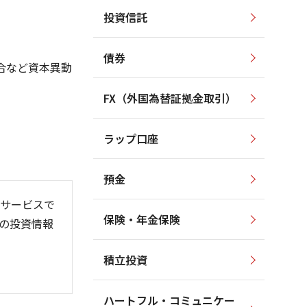
投資信託
1,200
1,600
1,400
1,000
1,200
債券
800
1,000
合など資本異動
600
800
600
FX（外国為替証拠金取引）
400
400
200
200
ラップ口座
0
0
預金
サービスで
保険・年金保険
の投資情報
6/06
26/01
26/08
積立投資
ハートフル・コミュニケー