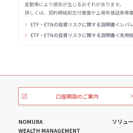
変動等により損失が生じるおそれがあります。
詳しくは、契約締結前交付書面や上場有価証券等
ETF・ETNの投資リスクに関する説明書＜レ
ETF・ETNの投資リスクに関する説明書＜先
こ
の
ペ
ー
口座開設のご案内
ジ
の
本
文
へ
NOMURA
ソリュ
WEALTH MANAGEMENT