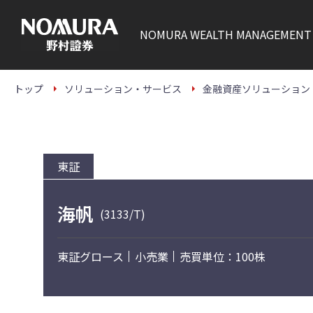
こ
の
ペ
NOMURA
WEALTH MANAGEMENT
ー
ジ
の
本
文
トップ
ソリューション・サービス
金融資産ソリューション
へ
東証
海帆
(3133/T)
東証グロース
小売業
売買単位：100株