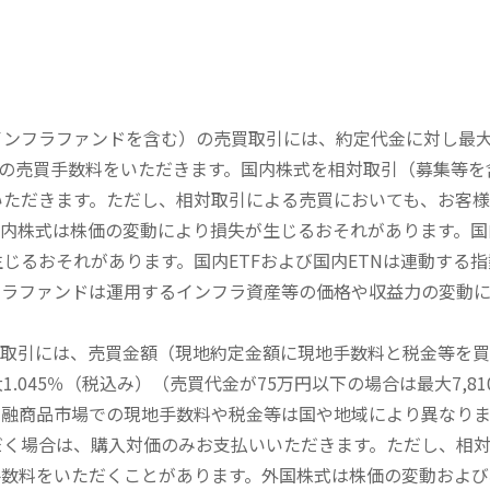
内インフラファンドを含む）の売買取引には、約定代金に対し最大1
））の売買手数料をいただきます。国内株式を相対取引（募集等
いただきます。ただし、相対取引による売買においても、お客
内株式は株価の変動により損失が生じるおそれがあります。国内
じるおそれがあります。国内ETFおよび国内ETNは連動する
フラファンドは運用するインフラ資産等の価格や収益力の変動
買取引には、売買金額（現地約定金額に現地手数料と税金等を
045％（税込み）（売買代金が75万円以下の場合は最大7,81
金融商品市場での現地手数料や税金等は国や地域により異なりま
だく場合は、購入対価のみお支払いいただきます。ただし、相
手数料をいただくことがあります。外国株式は株価の変動および