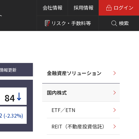
会社情報
採用情報
ログイン
ト
リスク・
手数料等
検索
情報更新
金融資産ソリューション
国内株式
↓
84
ETF／ETN
2
(-2.32%)
REIT（不動産投資信託）