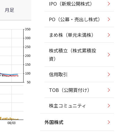
IPO（新規公開株式）
月足
PO（公募・売出し株式）
350
まめ株（単元未満株）
300
250
株式積立（株式累積投
200
資）
150
100
信用取引
50
TOB（公開買付け）
株主コミュニティ
外国株式
08/03