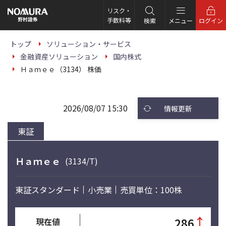
こ
の
リスク・
ペ
手数料等
検索
メニュー
ログイン
ー
ジ
の
トップ
ソリューション・サービス
本
金融資産ソリューション
国内株式
文
へ
Ｈａｍｅｅ（3134） 株価
2026/08/07 15:30
情報更新
東証
Ｈａｍｅｅ
(3134/T)
東証スタンダード
小売業
売買単位：100株
↑
286
現在値