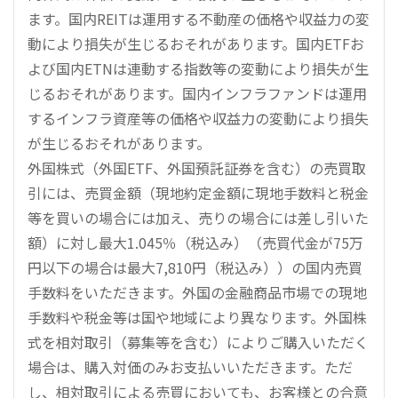
ます。国内REITは運用する不動産の価格や収益力の変
動により損失が生じるおそれがあります。国内ETFお
よび国内ETNは連動する指数等の変動により損失が生
じるおそれがあります。国内インフラファンドは運用
するインフラ資産等の価格や収益力の変動により損失
が生じるおそれがあります。
外国株式（外国ETF、外国預託証券を含む）の売買取
引には、売買金額（現地約定金額に現地手数料と税金
等を買いの場合には加え、売りの場合には差し引いた
額）に対し最大1.045％（税込み）（売買代金が75万
円以下の場合は最大7,810円（税込み））の国内売買
手数料をいただきます。外国の金融商品市場での現地
手数料や税金等は国や地域により異なります。外国株
式を相対取引（募集等を含む）によりご購入いただく
場合は、購入対価のみお支払いいただきます。ただ
し、相対取引による売買においても、お客様との合意