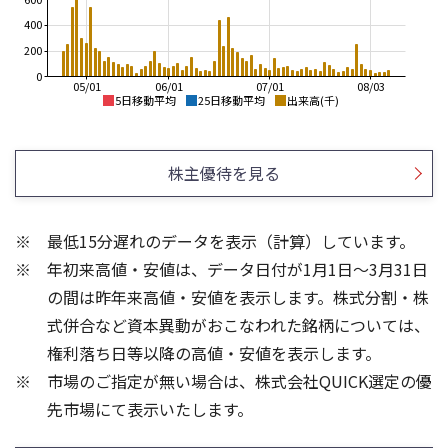
400
200
0
05/01
06/01
07/01
08/03
5日移動平均
25日移動平均
出来高(千)
1,200
700
1,000
600
株主優待を見る
500
800
400
600
最低15分遅れのデータを表示（計算）しています。
300
400
年初来高値・安値は、データ日付が1月1日～3月31日
200
200
の間は昨年来高値・安値を表示します。株式分割・株
600
600
式併合など資本異動がおこなわれた銘柄については、
400
400
権利落ち日等以降の高値・安値を表示します。
200
200
市場のご指定が無い場合は、株式会社QUICK選定の優
先市場にて表示いたします。
0
0
25/04
21/01
25/06
22/01
25/08
23/01
25/10
25/12
24/01
26/02
25/01
26/04
26/06
26/01
26/08
5ヶ月移動平均
13週移動平均
25ヶ月移動平均
26週移動平均
出来高(千)
出来高(千)