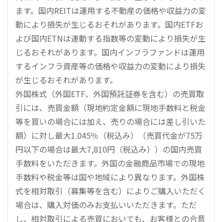
ます。国内REITは運用する不動産の価格や収益力の変
動により損失が生じるおそれがあります。国内ETFお
よび国内ETNは連動する指数等の変動により損失が生
じるおそれがあります。国内インフラファンドは運用
するインフラ資産等の価格や収益力の変動により損失
が生じるおそれがあります。
外国株式（外国ETF、外国預託証券を含む）の売買取
引には、売買金額（現地約定金額に現地手数料と税金
等を買いの場合には加え、売りの場合には差し引いた
額）に対し最大1.045％（税込み）（売買代金が75万
円以下の場合は最大7,810円（税込み））の国内売買
手数料をいただきます。外国の金融商品市場での現地
手数料や税金等は国や地域により異なります。外国株
式を相対取引（募集等を含む）によりご購入いただく
場合は、購入対価のみお支払いいただきます。ただ
し、相対取引による売買においても、お客様との合意