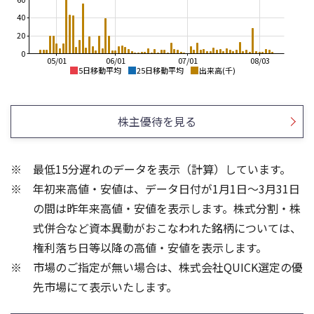
40
20
0
05/01
06/01
07/01
08/03
5日移動平均
25日移動平均
出来高(千)
850
900
800
800
株主優待を見る
750
700
700
650
600
600
最低15分遅れのデータを表示（計算）しています。
500
550
年初来高値・安値は、データ日付が1月1日～3月31日
400
500
450
300
の間は昨年来高値・安値を表示します。株式分割・株
300
100
式併合など資本異動がおこなわれた銘柄については、
200
権利落ち日等以降の高値・安値を表示します。
50
100
市場のご指定が無い場合は、株式会社QUICK選定の優
先市場にて表示いたします。
0
0
25/04
21/01
25/06
22/01
25/08
25/10
23/01
25/12
24/01
26/02
25/01
26/04
26/06
26/01
26/08
5ヶ月移動平均
13週移動平均
25ヶ月移動平均
26週移動平均
出来高(千)
出来高(千)