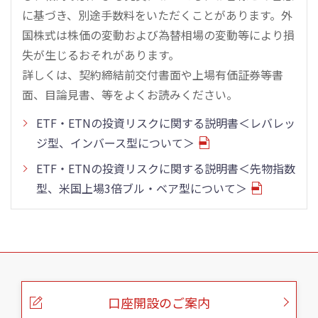
に基づき、別途手数料をいただくことがあります。外
国株式は株価の変動および為替相場の変動等により損
失が生じるおそれがあります。
詳しくは、契約締結前交付書面や上場有価証券等書
面、目論見書、等をよくお読みください。
ETF・ETNの投資リスクに関する説明書＜レバレッ
ジ型、インバース型について＞
ETF・ETNの投資リスクに関する説明書＜先物指数
型、米国上場3倍ブル・ベア型について＞
こ
の
ペ
ー
口座開設のご案内
ジ
の