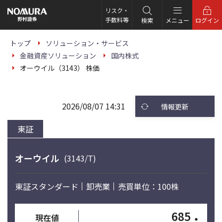
こ
の
リスク・
ペ
手数料等
検索
メニュー
ログイン
ー
ジ
の
トップ
ソリューション・サービス
本
金融資産ソリューション
国内株式
文
へ
オーウイル（3143） 株価
2026/08/07 14:31
情報更新
東証
オーウイル
(3143/T)
東証スタンダード
卸売業
売買単位：100株
685
・
現在値