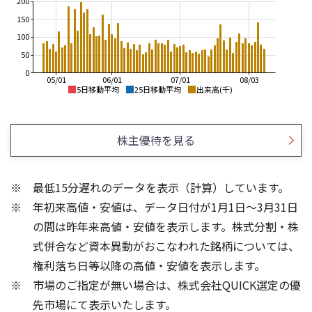
200
150
100
50
0
05/01
06/01
07/01
08/03
5日移動平均
25日移動平均
出来高(千)
1,800
1,800
1,700
1,600
株主優待を見る
1,600
1,400
1,500
1,200
1,400
最低15分遅れのデータを表示（計算）しています。
1,000
1,300
年初来高値・安値は、データ日付が1月1日～3月31日
800
1,200
1,100
600
の間は昨年来高値・安値を表示します。株式分割・株
300
300
式併合など資本異動がおこなわれた銘柄については、
200
200
権利落ち日等以降の高値・安値を表示します。
100
100
市場のご指定が無い場合は、株式会社QUICK選定の優
先市場にて表示いたします。
0
0
25/04
21/01
25/06
22/01
25/08
25/10
23/01
25/12
24/01
26/02
25/01
26/04
26/06
26/01
26/08