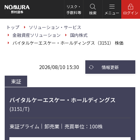
こ
の
リスク・
ペ
手数料等
検索
メニュー
ログイン
ー
ジ
の
トップ
ソリューション・サービス
本
金融資産ソリューション
国内株式
文
へ
バイタルケーエスケー・ホールディングス（3151） 株価
2026/08/10 15:30
情報更新
東証
バイタルケーエスケー・ホールディングス
(3151/T)
東証プライム
卸売業
売買単位：100株