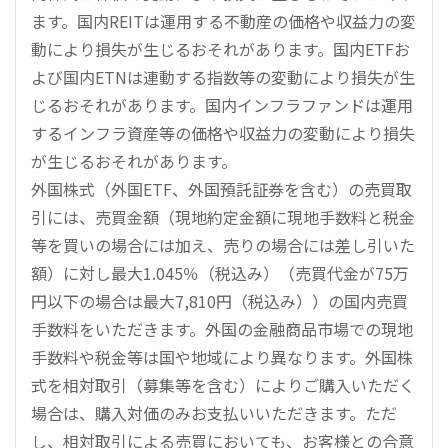
ます。国内REITは運用する不動産の価格や収益力の変
動により損失が生じるおそれがあります。国内ETFお
よび国内ETNは連動する指数等の変動により損失が生
じるおそれがあります。国内インフラファンドは運用
するインフラ資産等の価格や収益力の変動により損失
が生じるおそれがあります。
外国株式（外国ETF、外国預託証券を含む）の売買取
引には、売買金額（現地約定金額に現地手数料と税金
等を買いの場合には加え、売りの場合には差し引いた
額）に対し最大1.045％（税込み）（売買代金が75万
円以下の場合は最大7,810円（税込み））の国内売買
手数料をいただきます。外国の金融商品市場での現地
手数料や税金等は国や地域により異なります。外国株
式を相対取引（募集等を含む）によりご購入いただく
場合は、購入対価のみお支払いいただきます。ただ
し、相対取引による売買においても、お客様との合意