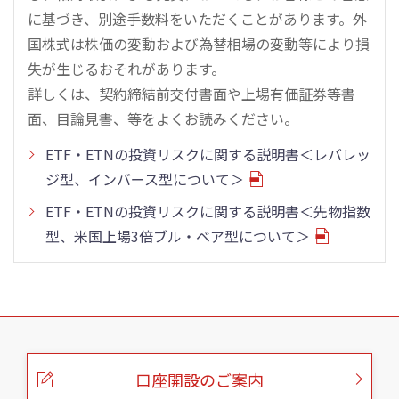
に基づき、別途手数料をいただくことがあります。外
国株式は株価の変動および為替相場の変動等により損
失が生じるおそれがあります。
詳しくは、契約締結前交付書面や上場有価証券等書
面、目論見書、等をよくお読みください。
ETF・ETNの投資リスクに関する説明書＜レバレッ
ジ型、インバース型について＞
ETF・ETNの投資リスクに関する説明書＜先物指数
型、米国上場3倍ブル・ベア型について＞
こ
の
ペ
ー
口座開設のご案内
ジ
の