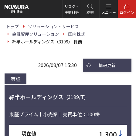
こ
の
リスク・
ペ
手数料等
検索
メニュー
ログイン
ー
ジ
の
トップ
ソリューション・サービス
本
金融資産ソリューション
国内株式
文
へ
綿半ホールディングス（3199） 株価
2026/08/07 15:30
情報更新
東証
綿半ホールディングス
(3199/T)
東証プライム
小売業
売買単位：100株
↓
1,300
現在値