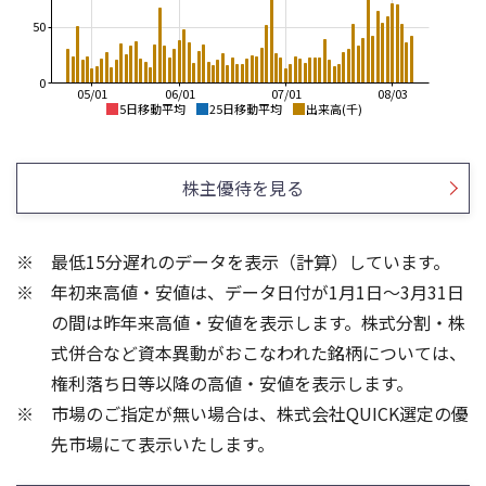
50
0
05/01
06/01
07/01
08/03
5日移動平均
25日移動平均
出来高(千)
1,800
2,000
1,700
1,800
株主優待を見る
1,600
1,600
1,500
1,400
最低15分遅れのデータを表示（計算）しています。
1,400
1,200
年初来高値・安値は、データ日付が1月1日～3月31日
1,300
1,200
1,000
の間は昨年来高値・安値を表示します。株式分割・株
80
200
式併合など資本異動がおこなわれた銘柄については、
60
150
権利落ち日等以降の高値・安値を表示します。
40
100
市場のご指定が無い場合は、株式会社QUICK選定の優
20
50
先市場にて表示いたします。
0
0
25/04
21/01
25/06
22/01
25/08
25/10
23/01
25/12
24/01
26/02
25/01
26/04
26/06
26/01
26/08
5ヶ月移動平均
13週移動平均
26週移動平均
25ヶ月移動平均
出来高(千)
出来高(千)