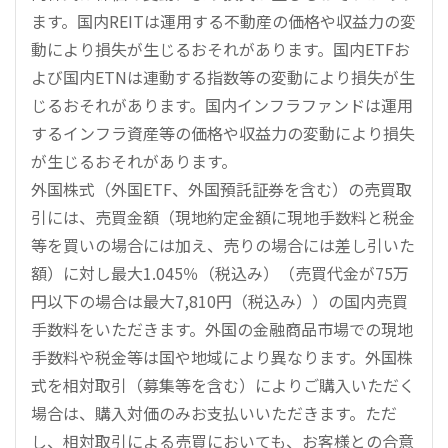
ます。国内REITは運用する不動産の価格や収益力の変
動により損失が生じるおそれがあります。国内ETFお
よび国内ETNは連動する指数等の変動により損失が生
じるおそれがあります。国内インフラファンドは運用
するインフラ資産等の価格や収益力の変動により損失
が生じるおそれがあります。
外国株式（外国ETF、外国預託証券を含む）の売買取
引には、売買金額（現地約定金額に現地手数料と税金
等を買いの場合には加え、売りの場合には差し引いた
額）に対し最大1.045％（税込み）（売買代金が75万
円以下の場合は最大7,810円（税込み））の国内売買
手数料をいただきます。外国の金融商品市場での現地
手数料や税金等は国や地域により異なります。外国株
式を相対取引（募集等を含む）によりご購入いただく
場合は、購入対価のみお支払いいただきます。ただ
し、相対取引による売買においても、お客様との合意