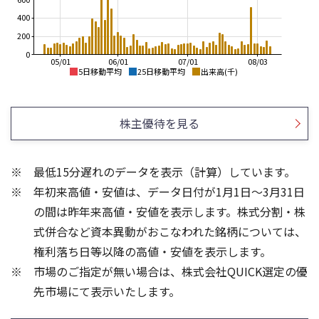
400
200
0
05/01
06/01
07/01
08/03
5日移動平均
25日移動平均
出来高(千)
2,200
2,200
2,000
2,000
株主優待を見る
1,800
1,800
1,600
1,400
1,600
最低15分遅れのデータを表示（計算）しています。
1,200
1,400
年初来高値・安値は、データ日付が1月1日～3月31日
1,000
1,200
800
の間は昨年来高値・安値を表示します。株式分割・株
600
600
式併合など資本異動がおこなわれた銘柄については、
400
400
権利落ち日等以降の高値・安値を表示します。
200
200
市場のご指定が無い場合は、株式会社QUICK選定の優
先市場にて表示いたします。
0
0
25/04
21/01
25/06
22/01
25/08
25/10
23/01
25/12
24/01
26/02
25/01
26/04
26/06
26/01
26/08
5ヶ月移動平均
13週移動平均
25ヶ月移動平均
26週移動平均
出来高(千)
出来高(千)