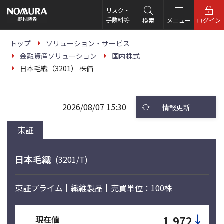
こ
の
リスク・
ペ
手数料等
検索
メニュー
ログイン
ー
ジ
の
トップ
ソリューション・サービス
本
金融資産ソリューション
国内株式
文
へ
日本毛織（3201） 株価
2026/08/07 15:30
情報更新
東証
日本毛織
(3201/T)
東証プライム
繊維製品
売買単位：100株
↓
1,972
現在値