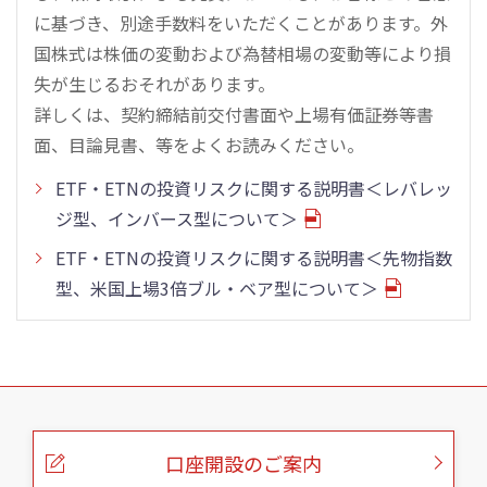
に基づき、別途手数料をいただくことがあります。外
国株式は株価の変動および為替相場の変動等により損
失が生じるおそれがあります。
詳しくは、契約締結前交付書面や上場有価証券等書
面、目論見書、等をよくお読みください。
ETF・ETNの投資リスクに関する説明書＜レバレッ
ジ型、インバース型について＞
ETF・ETNの投資リスクに関する説明書＜先物指数
型、米国上場3倍ブル・ベア型について＞
こ
の
ペ
ー
口座開設のご案内
ジ
の