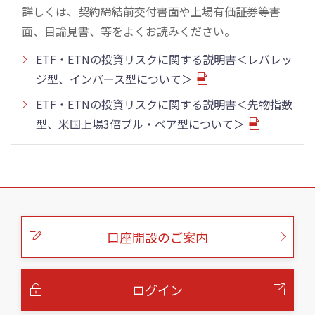
詳しくは、契約締結前交付書面や上場有価証券等書
面、目論見書、等をよくお読みください。
ETF・ETNの投資リスクに関する説明書＜レバレッ
ジ型、インバース型について＞
ETF・ETNの投資リスクに関する説明書＜先物指数
型、米国上場3倍ブル・ベア型について＞
こ
の
ペ
ー
口座開設のご案内
ジ
の
本
文
へ
ログイン