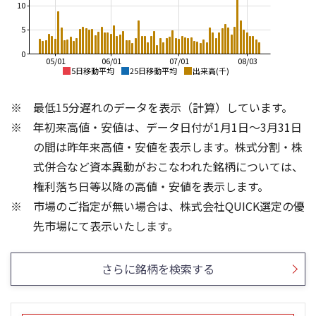
10
5
0
05/01
06/01
07/01
08/03
5日移動平均
25日移動平均
出来高(千)
155,000
170,000
最低15分遅れのデータを表示（計算）しています。
150,000
160,000
年初来高値・安値は、データ日付が1月1日～3月31日
145,000
150,000
140,000
の間は昨年来高値・安値を表示します。株式分割・株
135,000
140,000
式併合など資本異動がおこなわれた銘柄については、
130,000
権利落ち日等以降の高値・安値を表示します。
130,000
125,000
市場のご指定が無い場合は、株式会社QUICK選定の優
120,000
120,000
8
8
先市場にて表示いたします。
6
6
4
4
さらに銘柄を検索する
2
2
0
0
25/04
21/01
25/06
22/01
25/08
25/10
23/01
25/12
24/01
26/02
25/01
26/04
26/06
26/01
26/08
5ヶ月移動平均
13週移動平均
25ヶ月移動平均
26週移動平均
出来高(千)
出来高(千)