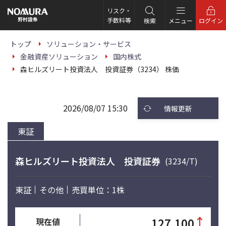
こ
の
リスク・
ペ
手数料等
検索
メニュー
ログイン
ー
ジ
の
トップ
ソリューション・サービス
本
金融資産ソリューション
国内株式
文
へ
森ヒルズリート投資法人 投資証券（3234） 株価
2026/08/07 15:30
情報更新
東証
森ヒルズリート投資法人 投資証券
(3234/T)
東証
その他
売買単位：1株
↑
127,100
現在値