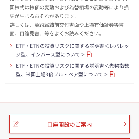
国株式は株価の変動および為替相場の変動等により損
失が生じるおそれがあります。
詳しくは、契約締結前交付書面や上場有価証券等書
面、目論見書、等をよくお読みください。
ETF・ETNの投資リスクに関する説明書＜レバレッ
ジ型、インバース型について＞
ETF・ETNの投資リスクに関する説明書＜先物指数
型、米国上場3倍ブル・ベア型について＞
こ
の
ペ
ー
口座開設のご案内
ジ
の
本