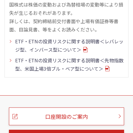
国株式は株価の変動および為替相場の変動等により損
失が生じるおそれがあります。
詳しくは、契約締結前交付書面や上場有価証券等書
面、目論見書、等をよくお読みください。
ETF・ETNの投資リスクに関する説明書＜レバレッ
ジ型、インバース型について＞
ETF・ETNの投資リスクに関する説明書＜先物指数
型、米国上場3倍ブル・ベア型について＞
こ
の
ペ
ー
口座開設のご案内
ジ
の
本
文