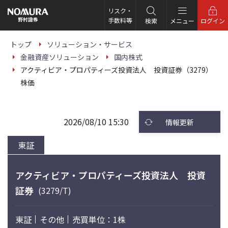
こ
の
リスク・
ペ
手数料等
検索
メニュー
ログイン
ー
ジ
の
トップ
ソリューション・サービス
本
金融資産ソリューション
国内株式
文
へ
アクティビア・プロパティーズ投資法人 投資証券（3279）
株価
2026/08/10 15:30
情報更新
東証
アクティビア・プロパティーズ投資法人 投資
証券
(3279/T)
東証
その他
売買単位：1株