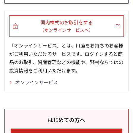
0
0
25/04
21/01
25/06
22/01
25/08
25/10
23/01
25/12
24/01
26/02
25/01
26/04
26/06
26/01
26/08
5ヶ月移動平均
13週移動平均
25ヶ月移動平均
26週移動平均
出来高(千)
出来高(千)
国内株式のお取引をする
（オンラインサービスへ）
「オンラインサービス」とは、口座をお持ちのお客様
がご利用いただけるサービスです。ログインすると商
品のお取引、資産管理などの機能や、野村ならではの
投資情報をご利用いただけます。
オンラインサービス
はじめての方へ