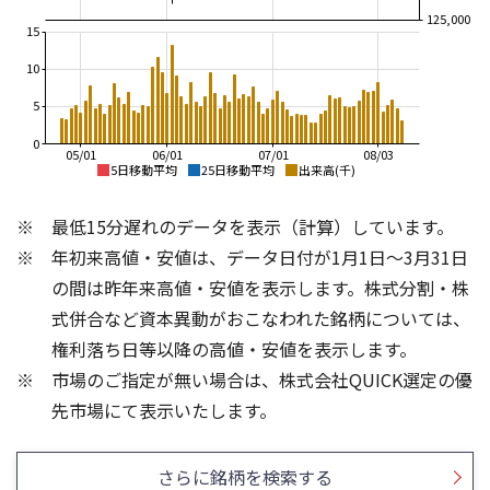
125,000
15
10
5
0
05/01
06/01
07/01
08/03
5日移動平均
25日移動平均
出来高(千)
160,000
180,000
最低15分遅れのデータを表示（計算）しています。
150,000
160,000
年初来高値・安値は、データ日付が1月1日～3月31日
140,000
の間は昨年来高値・安値を表示します。株式分割・株
130,000
140,000
式併合など資本異動がおこなわれた銘柄については、
120,000
120,000
権利落ち日等以降の高値・安値を表示します。
110,000
市場のご指定が無い場合は、株式会社QUICK選定の優
100,000
100,000
15
15
先市場にて表示いたします。
10
10
5
5
さらに銘柄を検索する