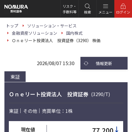
こ
の
リスク・
ペ
手数料等
検索
メニュー
ログイン
ー
ジ
の
トップ
ソリューション・サービス
本
金融資産ソリューション
国内株式
文
へ
Ｏｎｅリート投資法人 投資証券（3290） 株価
2026/08/07 15:30
情報更新
東証
Ｏｎｅリート投資法人 投資証券
(3290/T)
東証
その他
売買単位：1株
↓
77,200
現在値