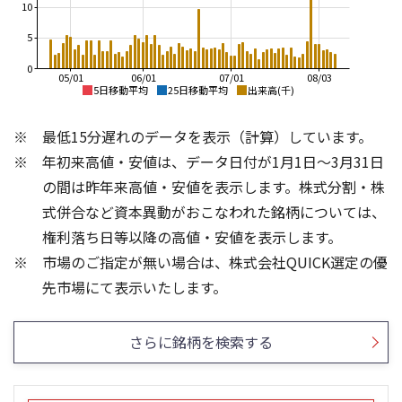
10
5
0
05/01
06/01
07/01
08/03
5日移動平均
25日移動平均
出来高(千)
120,000
95,000
最低15分遅れのデータを表示（計算）しています。
110,000
90,000
年初来高値・安値は、データ日付が1月1日～3月31日
100,000
85,000
の間は昨年来高値・安値を表示します。株式分割・株
80,000
90,000
式併合など資本異動がおこなわれた銘柄については、
権利落ち日等以降の高値・安値を表示します。
75,000
80,000
市場のご指定が無い場合は、株式会社QUICK選定の優
70,000
70,000
30
15
先市場にて表示いたします。
20
10
10
5
さらに銘柄を検索する
0
0
25/04
21/01
25/06
22/01
25/08
23/01
25/10
25/12
24/01
26/02
25/01
26/04
26/06
26/01
26/08
5ヶ月移動平均
13週移動平均
25ヶ月移動平均
26週移動平均
出来高(千)
出来高(千)