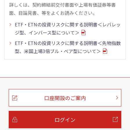
詳しくは、契約締結前交付書面や上場有価証券等書
面、目論見書、等をよくお読みください。
ETF・ETNの投資リスクに関する説明書＜レバレッ
ジ型、インバース型について＞
ETF・ETNの投資リスクに関する説明書＜先物指数
型、米国上場3倍ブル・ベア型について＞
こ
の
ペ
ー
口座開設のご案内
ジ
の
本
文
へ
ログイン