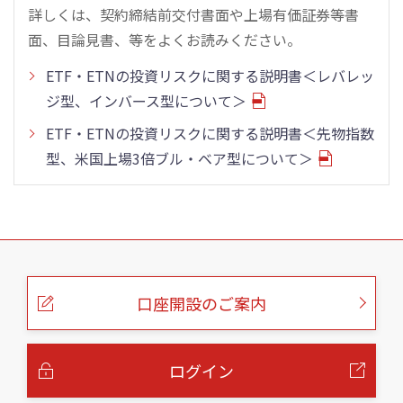
詳しくは、契約締結前交付書面や上場有価証券等書
面、目論見書、等をよくお読みください。
ETF・ETNの投資リスクに関する説明書＜レバレッ
ジ型、インバース型について＞
ETF・ETNの投資リスクに関する説明書＜先物指数
型、米国上場3倍ブル・ベア型について＞
こ
の
ペ
ー
口座開設のご案内
ジ
の
本
文
へ
ログイン