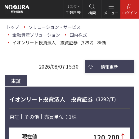
こ
の
リスク・
ペ
手数料等
検索
メニュー
ログイン
ー
ジ
の
トップ
ソリューション・サービス
本
金融資産ソリューション
国内株式
文
へ
イオンリート投資法人 投資証券（3292） 株価
2026/08/07 15:30
情報更新
東証
イオンリート投資法人 投資証券
(3292/T)
東証
その他
売買単位：1株
↑
120,200
現在値