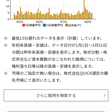
10
5
0
05/01
06/01
07/01
08/03
5日移動平均
25日移動平均
出来高(千)
145,000
170,000
最低15分遅れのデータを表示（計算）しています。
140,000
160,000
年初来高値・安値は、データ日付が1月1日～3月31日
135,000
150,000
の間は昨年来高値・安値を表示します。株式分割・株
130,000
140,000
式併合など資本異動がおこなわれた銘柄については、
125,000
130,000
権利落ち日等以降の高値・安値を表示します。
120,000
120,000
市場のご指定が無い場合は、株式会社QUICK選定の優
115,000
110,000
10
15
先市場にて表示いたします。
10
5
5
さらに銘柄を検索する
0
0
25/04
21/01
25/06
22/01
25/08
25/10
23/01
25/12
24/01
26/02
25/01
26/04
26/06
26/01
26/08
5ヶ月移動平均
13週移動平均
25ヶ月移動平均
26週移動平均
出来高(千)
出来高(千)