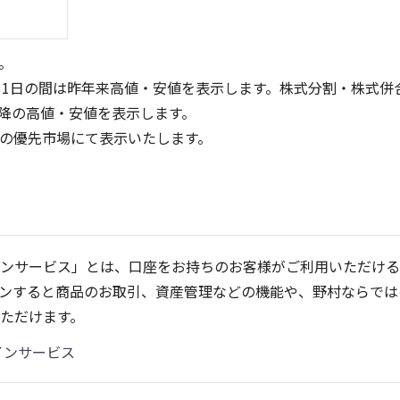
。
31日の間は昨年来高値・安値を表示します。株式分割・株式併
降の高値・安値を表示します。
定の優先市場にて表示いたします。
300
200
150
200
100
ンサービス」とは、口座をお持ちのお客様がご利用いただける
100
50
ンすると商品のお取引、資産管理などの機能や、野村ならでは
0
0
25/04
21/01
25/06
22/01
25/08
25/10
23/01
25/12
24/01
26/02
25/01
26/04
2
ただけます。
5ヶ月移動平均
13週移動平均
25ヶ月移動平均
26週移動平均
出来高(千)
出来高(千)
インサービス