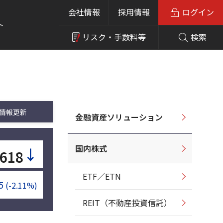
会社情報
採用情報
ログイン
ト
リスク・
手数料等
検索
情報更新
金融資産ソリューション
国内株式
↓
,618
ETF／ETN
5
(-2.11%)
REIT（不動産投資信託）