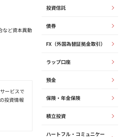
投資信託
2,500
2,500
2,000
2,000
債券
合など資本異動
1,500
1,500
FX（外国為替証拠金取引）
1,000
1,000
ラップ口座
500
500
預金
サービスで
保険・年金保険
の投資情報
6/06
26/01
26/08
積立投資
ハートフル・コミュニケー