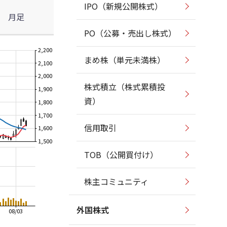
IPO（新規公開株式）
月足
PO（公募・売出し株式）
2,200
まめ株（単元未満株）
2,100
2,000
株式積立（株式累積投
1,900
資）
1,800
1,700
信用取引
1,600
1,500
TOB（公開買付け）
株主コミュニティ
外国株式
08/03