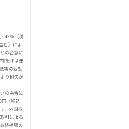
.43％（税
を含む）によ
様との合意に
REITは運
指数等の変動
により損失が
買いの場合に
0円（税込
す。外国株
対取引による
為替相場の