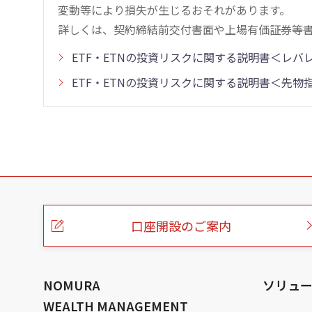
変動等により損失が生じるおそれがあります。
詳しくは、契約締結前交付書面や上場有価証券等
ETF・ETNの投資リスクに関する説明書＜レ
ETF・ETNの投資リスクに関する説明書＜先
こ
の
ペ
ー
口座開設のご案内
ジ
の
本
文
へ
NOMURA
ソリュ
WEALTH MANAGEMENT