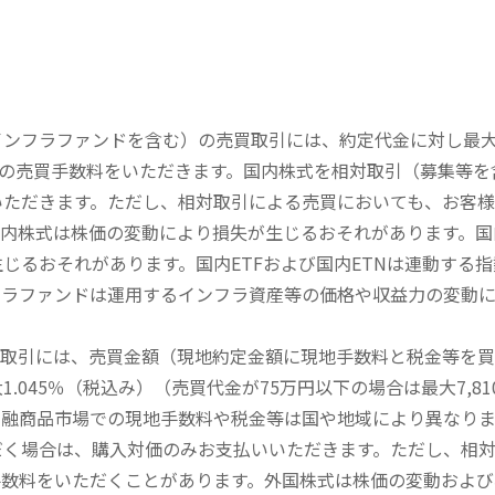
内インフラファンドを含む）の売買取引には、約定代金に対し最大1
））の売買手数料をいただきます。国内株式を相対取引（募集等
いただきます。ただし、相対取引による売買においても、お客
内株式は株価の変動により損失が生じるおそれがあります。国内
じるおそれがあります。国内ETFおよび国内ETNは連動する
フラファンドは運用するインフラ資産等の価格や収益力の変動
買取引には、売買金額（現地約定金額に現地手数料と税金等を
045％（税込み）（売買代金が75万円以下の場合は最大7,81
金融商品市場での現地手数料や税金等は国や地域により異なりま
だく場合は、購入対価のみお支払いいただきます。ただし、相
手数料をいただくことがあります。外国株式は株価の変動および