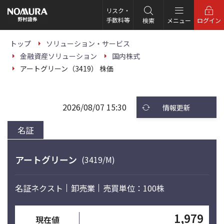
こ
の
リスク・
ペ
手数料等
検索
メニュー
ログイン
ー
ジ
の
トップ
ソリューション・サービス
本
金融資産ソリューション
国内株式
文
へ
アートグリーン（3419） 株価
2026/08/07 15:30
情報更新
名証
アートグリーン
(3419/M)
名証ネクスト
卸売業
売買単位：100株
1,979
現在値