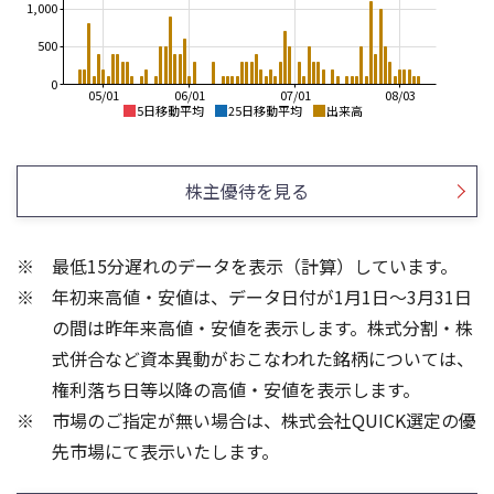
1,000
500
0
05/01
06/01
07/01
08/03
5日移動平均
25日移動平均
出来高
2,200
2,200
2,000
2,100
株主優待を見る
1,800
2,000
1,600
1,900
最低15分遅れのデータを表示（計算）しています。
1,400
1,800
年初来高値・安値は、データ日付が1月1日～3月31日
1,200
1,700
1,000
の間は昨年来高値・安値を表示します。株式分割・株
6
4
式併合など資本異動がおこなわれた銘柄については、
3
4
権利落ち日等以降の高値・安値を表示します。
2
2
市場のご指定が無い場合は、株式会社QUICK選定の優
1
先市場にて表示いたします。
0
0
25/04
21/01
25/06
22/01
25/08
25/10
23/01
25/12
24/01
26/02
25/01
26/04
26/06
26/01
26/08
5ヶ月移動平均
13週移動平均
25ヶ月移動平均
26週移動平均
出来高(千)
出来高(千)