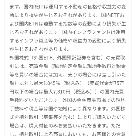
ます。国内REITは運用する不動産の価格や収益力の変
動により損失が生じるおそれがあります。国内ETFお
よび国内ETNは連動する指数等の変動により損失が生
じるおそれがあります。国内インフラファンドは運用
するインフラ資産等の価格や収益力の変動により損失
が生じるおそれがあります。
外国株式（外国ETF、外国預託証券を含む）の売買取
引には、売買金額（現地約定金額に現地手数料と税金
等を買いの場合には加え、売りの場合には差し引いた
額）に対し最大1.045％（税込み）（売買代金が75万
円以下の場合は最大7,810円（税込み））の国内売買
手数料をいただきます。外国の金融商品市場での現地
手数料や税金等は国や地域により異なります。外国株
式を相対取引（募集等を含む）によりご購入いただく
場合は、購入対価のみお支払いいただきます。ただ
し、相対取引による売買においても、お客様との合意