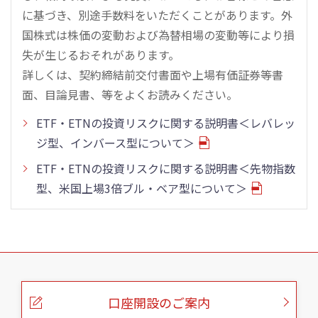
に基づき、別途手数料をいただくことがあります。外
国株式は株価の変動および為替相場の変動等により損
失が生じるおそれがあります。
詳しくは、契約締結前交付書面や上場有価証券等書
面、目論見書、等をよくお読みください。
ETF・ETNの投資リスクに関する説明書＜レバレッ
ジ型、インバース型について＞
ETF・ETNの投資リスクに関する説明書＜先物指数
型、米国上場3倍ブル・ベア型について＞
こ
の
ペ
ー
口座開設のご案内
ジ
の