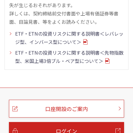
失が生じるおそれがあります。
詳しくは、契約締結前交付書面や上場有価証券等書
面、目論見書、等をよくお読みください。
ETF・ETNの投資リスクに関する説明書＜レバレッ
ジ型、インバース型について＞
ETF・ETNの投資リスクに関する説明書＜先物指数
型、米国上場3倍ブル・ベア型について＞
こ
の
ペ
ー
口座開設のご案内
ジ
の
本
文
へ
ログイン