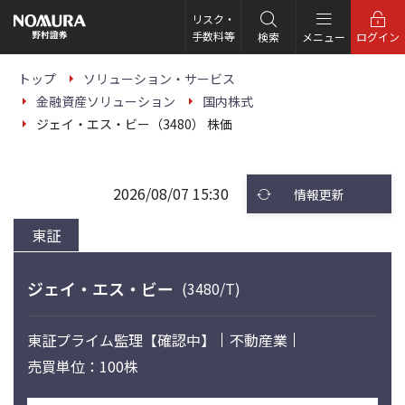
こ
の
リスク・
ペ
手数料等
検索
メニュー
ログイン
ー
ジ
の
トップ
ソリューション・サービス
本
金融資産ソリューション
国内株式
文
へ
ジェイ・エス・ビー（3480） 株価
2026/08/07 15:30
情報更新
東証
ジェイ・エス・ビー
(3480/T)
東証プライム
監理【確認中】
不動産業
売買単位：100株