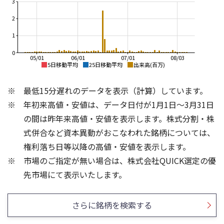
3
2
1
0
05/01
06/01
07/01
08/03
5日移動平均
25日移動平均
出来高(百万)
10,000
10,000
最低15分遅れのデータを表示（計算）しています。
9,000
8,000
8,000
年初来高値・安値は、データ日付が1月1日～3月31日
7,000
6,000
の間は昨年来高値・安値を表示します。株式分割・株
6,000
4,000
式併合など資本異動がおこなわれた銘柄については、
5,000
4,000
権利落ち日等以降の高値・安値を表示します。
2,000
3,000
市場のご指定が無い場合は、株式会社QUICK選定の優
2,000
0
800
300
先市場にて表示いたします。
600
200
400
100
さらに銘柄を検索する
200
0
0
25/04
21/01
25/06
22/01
25/08
25/10
23/01
25/12
24/01
26/02
25/01
26/04
26/06
26/01
26/08