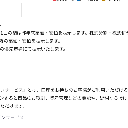
。
31日の間は昨年来高値・安値を表示します。株式分割・株式併
降の高値・安値を表示します。
定の優先市場にて表示いたします。
3
3
2
2
ンサービス」とは、口座をお持ちのお客様がご利用いただける
1
1
ンすると商品のお取引、資産管理などの機能や、野村ならでは
0
0
25/04
21/01
25/06
22/01
25/08
25/10
23/01
25/12
24/01
26/02
25/01
26/04
26/
2
ただけます。
5ヶ月移動平均
13週移動平均
25ヶ月移動平均
26週移動平均
出来高(千)
出来高(千)
インサービス