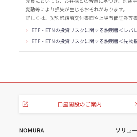
売買においても、お客様との合意に基づき、別途
変動等により損失が生じるおそれがあります。
詳しくは、契約締結前交付書面や上場有価証券等
ETF・ETNの投資リスクに関する説明書＜レ
ETF・ETNの投資リスクに関する説明書＜先
こ
の
ペ
ー
口座開設のご案内
ジ
の
本
文
へ
NOMURA
ソリュ