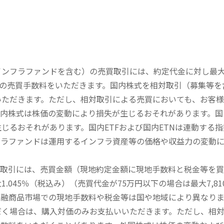
内インフラファンドを含む）の売買取引には、約定代金に対し最大1
））の売買手数料をいただきます。国内株式を相対取引（募集等
いただきます。ただし、相対取引による売買においても、お客
内株式は株価の変動により損失が生じるおそれがあります。国内
じるおそれがあります。国内ETFおよび国内ETNは連動する
フラファンドは運用するインフラ資産等の価格や収益力の変動
買取引には、売買金額（現地約定金額に現地手数料と税金等を
045％（税込み）（売買代金が75万円以下の場合は最大7,81
金融商品市場での現地手数料や税金等は国や地域により異なりま
だく場合は、購入対価のみお支払いいただきます。ただし、相