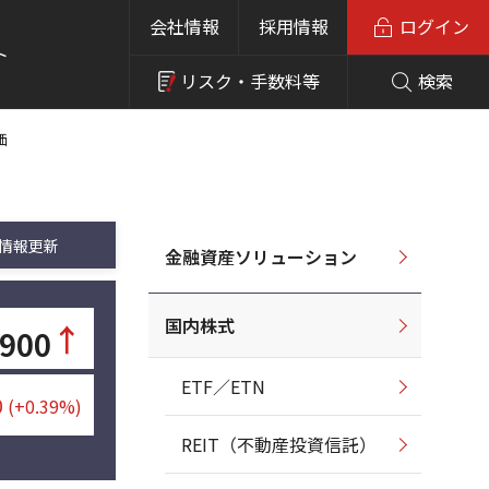
会社情報
採用情報
ログイン
ト
リスク・
手数料等
検索
価
情報更新
金融資産ソリューション
国内株式
↑
,900
ETF／ETN
0
(+0.39%)
REIT（不動産投資信託）