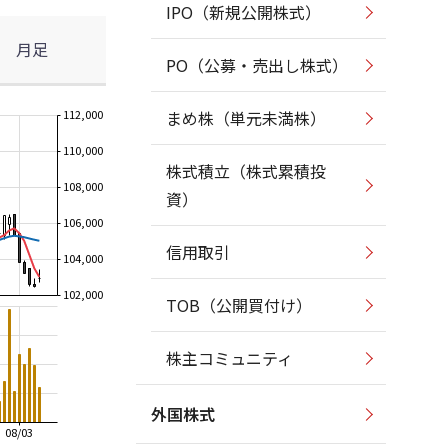
IPO（新規公開株式）
月足
PO（公募・売出し株式）
112,000
まめ株（単元未満株）
110,000
株式積立（株式累積投
108,000
資）
106,000
信用取引
104,000
102,000
TOB（公開買付け）
株主コミュニティ
外国株式
08/03