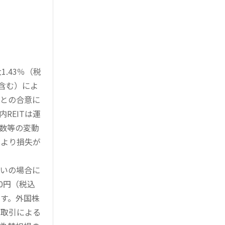
.43％（税
を含む）によ
様との合意に
REITは運
指数等の変動
により損失が
買いの場合に
0円（税込
す。外国株
対取引による