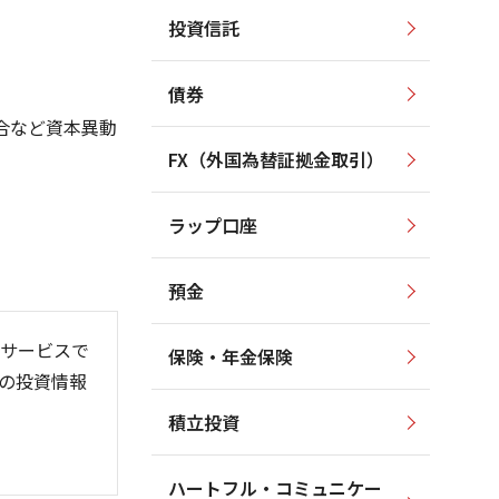
投資信託
125,000
140,000
130,000
120,000
債券
120,000
合など資本異動
115,000
110,000
FX（外国為替証拠金取引）
110,000
100,000
105,000
90,000
ラップ口座
100,000
80,000
預金
サービスで
保険・年金保険
の投資情報
06
6/01
26/08
積立投資
ハートフル・コミュニケー