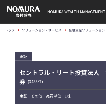
こ
の
ペ
NOMURA
WEALTH MANAGEMENT
ー
ジ
の
本
文
トップ
ソリューション・サービス
金融資産ソリューション
へ
東証
セントラル・リート投資法人 
券
(3488/T)
東証
その他
売買単位：1株