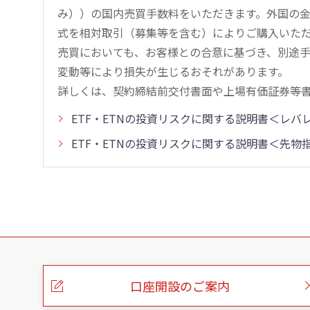
み））の国内売買手数料をいただきます。外国の
式を相対取引（募集等を含む）によりご購入いた
売買においても、お客様との合意に基づき、別途
変動等により損失が生じるおそれがあります。
詳しくは、契約締結前交付書面や上場有価証券等
ETF・ETNの投資リスクに関する説明書＜レ
ETF・ETNの投資リスクに関する説明書＜先
こ
の
ペ
ー
口座開設のご案内
ジ
の
本