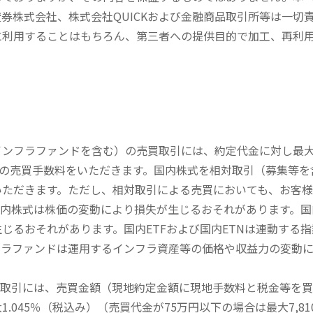
券株式会社、株式会社QUICKおよび金融商品取引所等は一切
に利用することはもちろん、第三者への提供目的で加工、再利
内インフラファンドを含む）の売買取引には、約定代金に対し最大1
））の売買手数料をいただきます。国内株式を相対取引（募集等
いただきます。ただし、相対取引による売買においても、お客
内株式は株価の変動により損失が生じるおそれがあります。国内
じるおそれがあります。国内ETFおよび国内ETNは連動する
フラファンドは運用するインフラ資産等の価格や収益力の変動
買取引には、売買金額（現地約定金額に現地手数料と税金等を
045％（税込み）（売買代金が75万円以下の場合は最大7,81