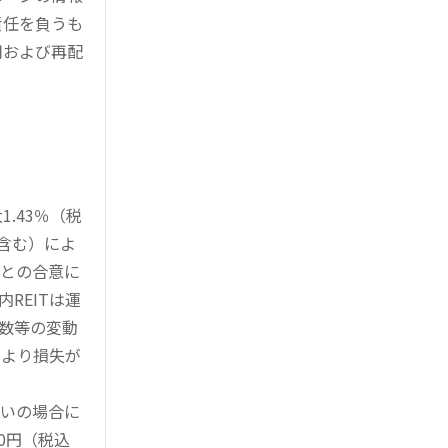
責任を負うも
用および再配
.43％（税
を含む）によ
様との合意に
REITは運
指数等の変動
により損失が
買いの場合に
0円（税込