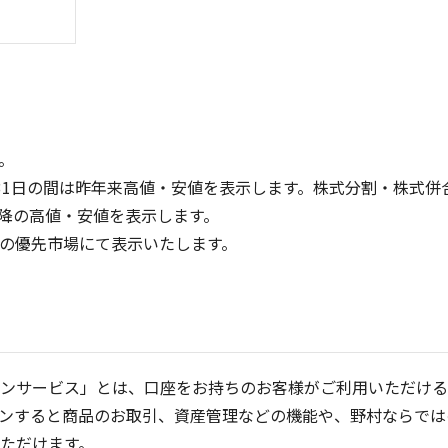
。
31日の間は昨年来高値・安値を表示します。株式分割・株式併
降の高値・安値を表示します。
300
300
定の優先市場にて表示いたします。
200
200
100
100
0
0
25/04
21/01
25/06
22/01
25/08
25/10
23/01
25/12
24/01
26/02
25/01
26/04
2
5ヶ月移動平均
13週移動平均
25ヶ月移動平均
26週移動平均
出来高(千)
出来高(千)
ンサービス」とは、口座をお持ちのお客様がご利用いただける
ンすると商品のお取引、資産管理などの機能や、野村ならでは
ただけます。