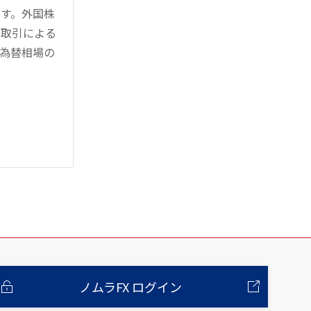
す。外国株
対取引による
為替相場の
ノムラFX ログイン