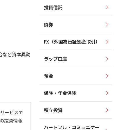
投資信託
1,300
1,400
1,200
1,200
債券
1,000
1,100
800
1,000
FX（外国為替証拠金取引）
600
900
400
合など資本異動
ラップ口座
800
200
預金
保険・年金保険
6/06
26/01
26/08
積立投資
サービスで
の投資情報
ハートフル・コミュニケー