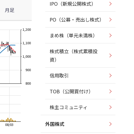
IPO（新規公開株式）
月足
PO（公募・売出し株式）
1,200
まめ株（単元未満株）
1,100
株式積立（株式累積投
1,000
資）
900
信用取引
800
TOB（公開買付け）
株主コミュニティ
外国株式
08/03