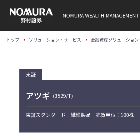
こ
の
ペ
NOMURA
WEALTH MANAGEMENT
ー
ジ
の
本
文
トップ
ソリューション・サービス
金融資産ソリューション
へ
東証
アツギ
(3529/T)
東証スタンダード
繊維製品
売買単位：100株