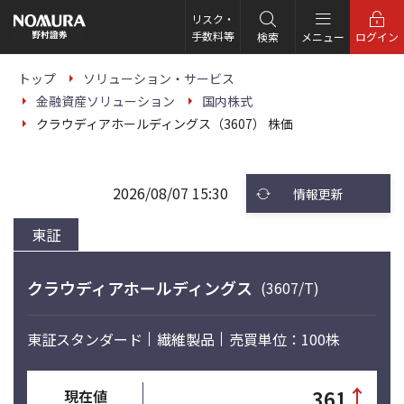
こ
の
リスク・
ペ
手数料等
検索
メニュー
ログイン
ー
ジ
の
トップ
ソリューション・サービス
本
金融資産ソリューション
国内株式
文
へ
クラウディアホールディングス（3607） 株価
2026/08/07 15:30
情報更新
東証
クラウディアホールディングス
(3607/T)
東証スタンダード
繊維製品
売買単位：100株
↑
361
現在値