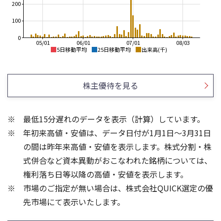
200
100
0
05/01
06/01
07/01
08/03
5日移動平均
25日移動平均
出来高(千)
1,200
450
1,000
400
株主優待を見る
350
800
300
600
最低15分遅れのデータを表示（計算）しています。
250
400
年初来高値・安値は、データ日付が1月1日～3月31日
200
200
の間は昨年来高値・安値を表示します。株式分割・株
200
1,500
式併合など資本異動がおこなわれた銘柄については、
150
1,000
権利落ち日等以降の高値・安値を表示します。
100
500
市場のご指定が無い場合は、株式会社QUICK選定の優
50
先市場にて表示いたします。
0
0
25/04
21/01
25/06
22/01
25/08
25/10
23/01
25/12
24/01
26/02
25/01
26/04
26/06
26/01
26/08
5ヶ月移動平均
13週移動平均
25ヶ月移動平均
26週移動平均
出来高(千)
出来高(千)