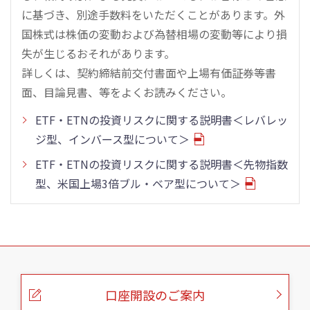
に基づき、別途手数料をいただくことがあります。外
国株式は株価の変動および為替相場の変動等により損
失が生じるおそれがあります。
詳しくは、契約締結前交付書面や上場有価証券等書
面、目論見書、等をよくお読みください。
ETF・ETNの投資リスクに関する説明書＜レバレッ
ジ型、インバース型について＞
ETF・ETNの投資リスクに関する説明書＜先物指数
型、米国上場3倍ブル・ベア型について＞
こ
の
ペ
ー
口座開設のご案内
ジ
の