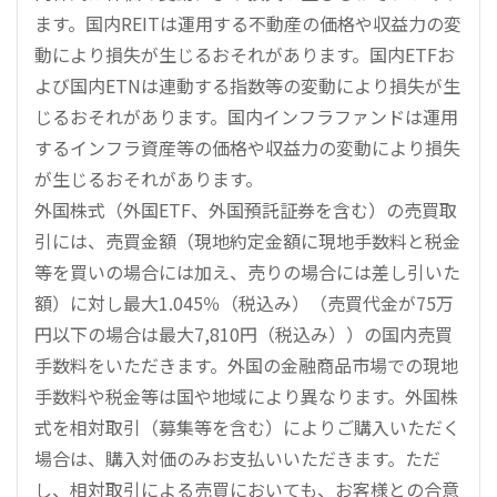
ます。国内REITは運用する不動産の価格や収益力の変
動により損失が生じるおそれがあります。国内ETFお
よび国内ETNは連動する指数等の変動により損失が生
じるおそれがあります。国内インフラファンドは運用
するインフラ資産等の価格や収益力の変動により損失
が生じるおそれがあります。
外国株式（外国ETF、外国預託証券を含む）の売買取
引には、売買金額（現地約定金額に現地手数料と税金
等を買いの場合には加え、売りの場合には差し引いた
額）に対し最大1.045％（税込み）（売買代金が75万
円以下の場合は最大7,810円（税込み））の国内売買
手数料をいただきます。外国の金融商品市場での現地
手数料や税金等は国や地域により異なります。外国株
式を相対取引（募集等を含む）によりご購入いただく
場合は、購入対価のみお支払いいただきます。ただ
し、相対取引による売買においても、お客様との合意