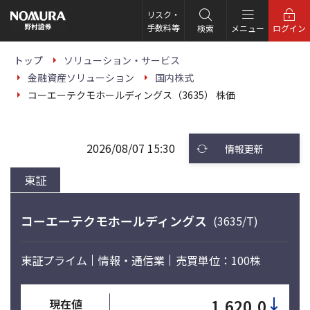
こ
の
リスク・
ペ
手数料等
検索
メニュー
ログイン
ー
ジ
の
トップ
ソリューション・サービス
本
金融資産ソリューション
国内株式
文
へ
コーエーテクモホールディングス（3635） 株価
2026/08/07 15:30
情報更新
東証
コーエーテクモホールディングス
(3635/T)
東証プライム
情報・通信業
売買単位：100株
↓
1,620.0
現在値