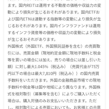
ます。国内REITは運用する不動産の価格や収益力の変
動により損失が生じるおそれがあります。国内ETFお
よび国内ETNは連動する指数等の変動により損失が生
じるおそれがあります。国内インフラファンドは運用
するインフラ資産等の価格や収益力の変動により損失
が生じるおそれがあります。
外国株式（外国ETF、外国預託証券を含む）の売買取
引には、売買金額（現地約定金額に現地手数料と税金
等を買いの場合には加え、売りの場合には差し引いた
額）に対し最大1.045％（税込み）（売買代金が75万
円以下の場合は最大7,810円（税込み））の国内売買
手数料をいただきます。外国の金融商品市場での現地
手数料や税金等は国や地域により異なります。外国株
式を相対取引（募集等を含む）によりご購入いただく
場合は、購入対価のみお支払いいただきます。ただ
し、相対取引による売買においても、お客様との合意