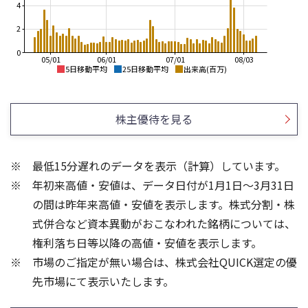
4
2
0
05/01
06/01
07/01
08/03
5日移動平均
25日移動平均
出来高(百万)
2,600
3,000
2,400
株主優待を見る
2,500
2,200
2,000
2,000
最低15分遅れのデータを表示（計算）しています。
1,800
1,500
年初来高値・安値は、データ日付が1月1日～3月31日
1,600
1,400
1,000
の間は昨年来高値・安値を表示します。株式分割・株
6
3
式併合など資本異動がおこなわれた銘柄については、
4
2
権利落ち日等以降の高値・安値を表示します。
2
1
市場のご指定が無い場合は、株式会社QUICK選定の優
先市場にて表示いたします。
0
0
25/04
21/01
25/06
22/01
25/08
25/10
23/01
25/12
24/01
26/02
25/01
26/04
26/06
26/01
26/08
5ヶ月移動平均
13週移動平均
25ヶ月移動平均
26週移動平均
出来高(百万)
出来高(百万)