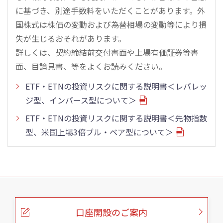
に基づき、別途手数料をいただくことがあります。外
国株式は株価の変動および為替相場の変動等により損
失が生じるおそれがあります。
詳しくは、契約締結前交付書面や上場有価証券等書
面、目論見書、等をよくお読みください。
ETF・ETNの投資リスクに関する説明書＜レバレッ
ジ型、インバース型について＞
ETF・ETNの投資リスクに関する説明書＜先物指数
型、米国上場3倍ブル・ベア型について＞
こ
の
ペ
ー
口座開設のご案内
ジ
の