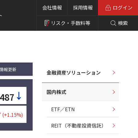
会社情報
採用情報
ログイン
ト
リスク・
手数料等
検索
情報更新
金融資産ソリューション
国内株式
↓
,487
ETF／ETN
7
(+1.15%)
REIT（不動産投資信託）