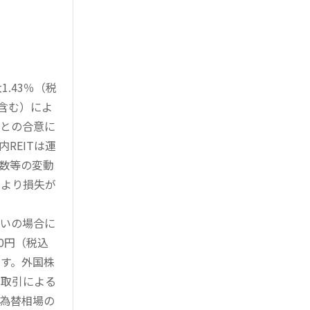
.43％（税
を含む）によ
様との合意に
REITは運
指数等の変動
により損失が
買いの場合に
0円（税込
す。外国株
対取引による
為替相場の