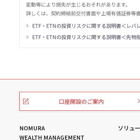
変動等により損失が生じるおそれがあります。
詳しくは、契約締結前交付書面や上場有価証券等
ETF・ETNの投資リスクに関する説明書＜レ
ETF・ETNの投資リスクに関する説明書＜先
こ
の
ペ
ー
口座開設のご案内
ジ
の
本
文
へ
NOMURA
ソリュ
WEALTH MANAGEMENT