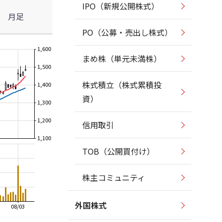
IPO（新規公開株式）
月足
PO（公募・売出し株式）
1,600
まめ株（単元未満株）
1,500
株式積立（株式累積投
1,400
資）
1,300
1,200
信用取引
1,100
TOB（公開買付け）
株主コミュニティ
外国株式
08/03