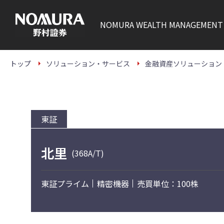
こ
の
ペ
NOMURA
WEALTH MANAGEMENT
ー
ジ
の
本
文
トップ
ソリューション・サービス
金融資産ソリューション
へ
東証
北里
(368A/T)
東証プライム
精密機器
売買単位：100株