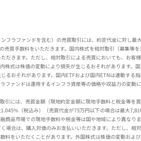
内インフラファンドを含む）の売買取引には、約定代金に対し最大1
））の売買手数料をいただきます。国内株式を相対取引（募集等
いただきます。ただし、相対取引による売買においても、お客
内株式は株価の変動により損失が生じるおそれがあります。国内
じるおそれがあります。国内ETFおよび国内ETNは連動する
フラファンドは運用するインフラ資産等の価格や収益力の変動
買取引には、売買金額（現地約定金額に現地手数料と税金等を
045％（税込み）（売買代金が75万円以下の場合は最大7,81
金融商品市場での現地手数料や税金等は国や地域により異なりま
だく場合は、購入対価のみお支払いいただきます。ただし、相
手数料をいただくことがあります。外国株式は株価の変動および