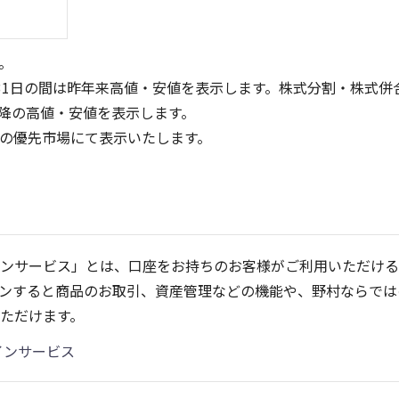
。
31日の間は昨年来高値・安値を表示します。株式分割・株式併
降の高値・安値を表示します。
定の優先市場にて表示いたします。
10
8
6
4
5
ンサービス」とは、口座をお持ちのお客様がご利用いただける
2
ンすると商品のお取引、資産管理などの機能や、野村ならでは
0
0
25/08
25/10
25/12
26/02
26/04
2
ただけます。
5ヶ月移動平均
13週移動平均
25ヶ月移動平均
26週移動平均
出来高(百万)
出来高(百万)
インサービス