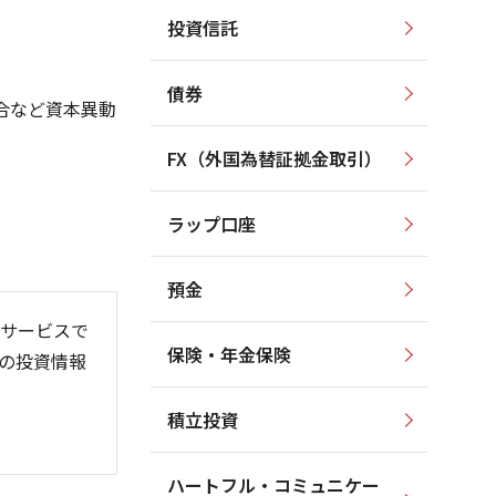
投資信託
2,200
2,200
2,000
2,000
債券
1,800
1,800
合など資本異動
1,600
1,600
FX（外国為替証拠金取引）
1,400
1,400
1,200
1,200
ラップ口座
1,000
1,000
預金
サービスで
保険・年金保険
の投資情報
6/06
26/01
26/08
積立投資
ハートフル・コミュニケー