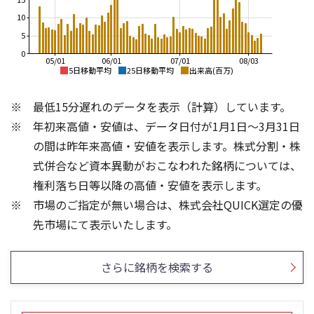
10
5
0
05/01
06/01
07/01
08/03
5日移動平均
25日移動平均
出来高(百万)
2,000
2,500
最低15分遅れのデータを表示（計算）しています。
1,800
2,000
1,600
年初来高値・安値は、データ日付が1月1日～3月31日
1,400
1,500
の間は昨年来高値・安値を表示します。株式分割・株
1,200
1,000
式併合など資本異動がおこなわれた銘柄については、
1,000
800
権利落ち日等以降の高値・安値を表示します。
500
600
市場のご指定が無い場合は、株式会社QUICK選定の優
400
0
20
20
先市場にて表示いたします。
15
15
10
10
さらに銘柄を検索する
5
5
0
0
25/04
21/01
25/06
22/01
25/08
25/10
23/01
25/12
24/01
26/02
25/01
26/04
26/06
26/01
26/08
5ヶ月移動平均
13週移動平均
25ヶ月移動平均
26週移動平均
出来高(百万)
出来高(百万)