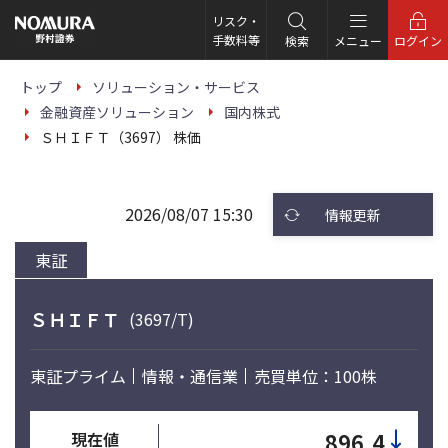
こ
の
リスク・
ペ
手数料等
検索
メニュー
ログイン
ー
ジ
の
トップ
ソリューション・サービス
本
金融資産ソリューション
国内株式
文
へ
ＳＨＩＦＴ（3697） 株価
2026/08/07 15:30
情報更新
東証
ＳＨＩＦＴ
(3697/T)
東証プライム
情報・通信業
売買単位：100株
↓
896.4
現在値