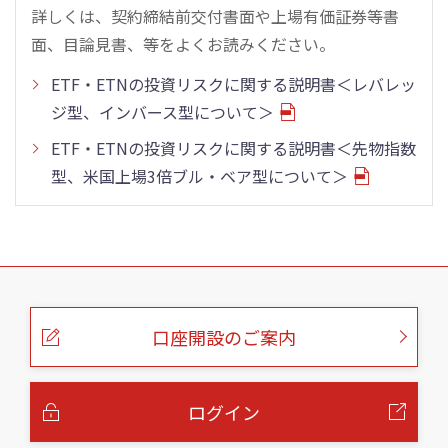
詳しくは、契約締結前交付書面や上場有価証券等書
面、目論見書、等をよくお読みください。
ETF・ETNの投資リスクに関する説明書＜レバレッ
ジ型、インバース型について＞
ETF・ETNの投資リスクに関する説明書＜先物指数
型、米国上場3倍ブル・ベア型について＞
こ
の
ペ
ー
口座開設のご案内
ジ
の
本
文
へ
ログイン