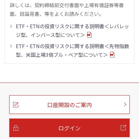
詳しくは、契約締結前交付書面や上場有価証券等書
面、目論見書、等をよくお読みください。
ETF・ETNの投資リスクに関する説明書＜レバレッ
ジ型、インバース型について＞
ETF・ETNの投資リスクに関する説明書＜先物指数
型、米国上場3倍ブル・ベア型について＞
こ
の
ペ
ー
口座開設のご案内
ジ
の
本
文
へ
ログイン