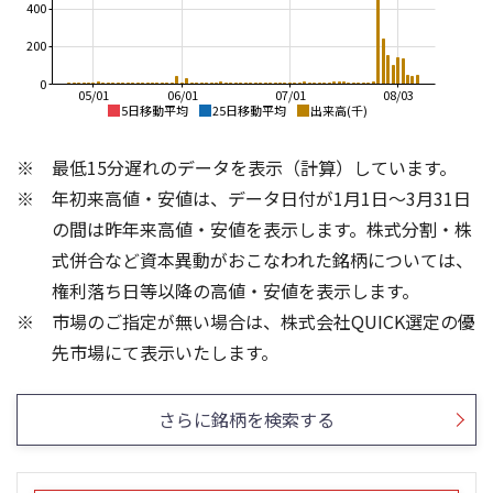
400
200
0
05/01
06/01
07/01
08/03
5日移動平均
25日移動平均
出来高(千)
1,200
2,000
最低15分遅れのデータを表示（計算）しています。
1,800
1,100
年初来高値・安値は、データ日付が1月1日～3月31日
1,600
1,000
1,400
の間は昨年来高値・安値を表示します。株式分割・株
900
1,200
式併合など資本異動がおこなわれた銘柄については、
800
1,000
権利落ち日等以降の高値・安値を表示します。
700
800
市場のご指定が無い場合は、株式会社QUICK選定の優
600
600
200
150
先市場にて表示いたします。
150
100
100
50
さらに銘柄を検索する
50
0
0
25/04
21/01
25/06
22/01
25/08
25/10
23/01
25/12
24/01
26/02
25/01
26/04
26/06
26/01
26/08
5ヶ月移動平均
13週移動平均
25ヶ月移動平均
26週移動平均
出来高(千)
出来高(千)