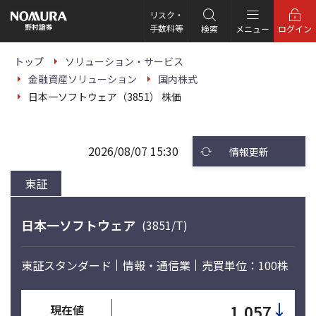
こ
の
リスク・
ペ
手数料等
検索
メニュー
ログイン
ー
ジ
の
トップ
ソリューション・サービス
本
金融資産ソリューション
国内株式
文
へ
日本一ソフトウェア（3851） 株価
2026/08/07 15:30
情報更新
東証
日本一ソフトウェア
(3851/T)
東証スタンダード
情報・通信業
売買単位：100株
↓
1,057
現在値