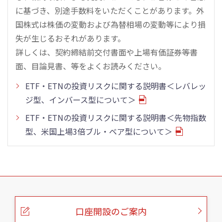
に基づき、別途手数料をいただくことがあります。外
国株式は株価の変動および為替相場の変動等により損
失が生じるおそれがあります。
詳しくは、契約締結前交付書面や上場有価証券等書
面、目論見書、等をよくお読みください。
ETF・ETNの投資リスクに関する説明書＜レバレッ
ジ型、インバース型について＞
ETF・ETNの投資リスクに関する説明書＜先物指数
型、米国上場3倍ブル・ベア型について＞
こ
の
ペ
ー
口座開設のご案内
ジ
の