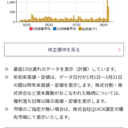
1,000
500
0
05/01
06/01
07/01
08/03
5日移動平均
25日移動平均
出来高(千)
1,600
1,600
1,400
株主優待を見る
1,400
1,200
1,200
1,000
最低15分遅れのデータを表示（計算）しています。
800
1,000
年初来高値・安値は、データ日付が1月1日～3月31日
600
800
400
の間は昨年来高値・安値を表示します。株式分割・株
800
1,000
式併合など資本異動がおこなわれた銘柄については、
600
権利落ち日等以降の高値・安値を表示します。
400
500
市場のご指定が無い場合は、株式会社QUICK選定の優
200
先市場にて表示いたします。
0
0
25/04
21/01
25/06
22/01
25/08
25/10
23/01
25/12
24/01
26/02
25/01
26/04
26/06
26/01
26/08
5ヶ月移動平均
13週移動平均
26週移動平均
25ヶ月移動平均
出来高(千)
出来高(千)