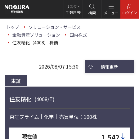
こ
の
リスク・
ペ
手数料等
検索
メニュー
ログイン
ー
ジ
の
トップ
ソリューション・サービス
本
金融資産ソリューション
国内株式
文
へ
住友精化（4008） 株価
2026/08/07 15:30
情報更新
東証
住友精化
(4008/T)
東証プライム
化学
売買単位：100株
↓
1,542
現在値