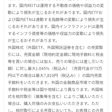
ます。国内REITは運用する不動産の価格や収益力の変
動により損失が生じるおそれがあります。国内ETFお
よび国内ETNは連動する指数等の変動により損失が生
じるおそれがあります。国内インフラファンドは運用
するインフラ資産等の価格や収益力の変動により損失
が生じるおそれがあります。
外国株式（外国ETF、外国預託証券を含む）の売買取
引には、売買金額（現地約定金額に現地手数料と税金
等を買いの場合には加え、売りの場合には差し引いた
額）に対し最大1.045％（税込み）（売買代金が75万
円以下の場合は最大7,810円（税込み））の国内売買
手数料をいただきます。外国の金融商品市場での現地
手数料や税金等は国や地域により異なります。外国株
式を相対取引（募集等を含む）によりご購入いただく
場合は、購入対価のみお支払いいただきます。ただ
し、相対取引による売買においても、お客様との合意