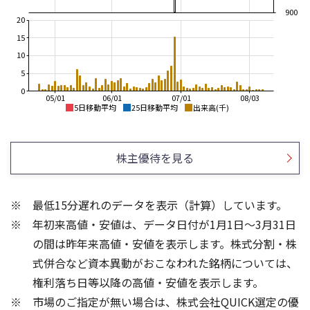
900
20
15
10
5
0
05/01
06/01
07/01
08/03
5日移動平均
25日移動平均
出来高(千)
1,300
3,000
2,500
株主優待を見る
1,200
2,000
1,100
1,500
最低15分遅れのデータを表示（計算）しています。
1,000
1,000
年初来高値・安値は、データ日付が1月1日～3月31日
900
500
の間は昨年来高値・安値を表示します。株式分割・株
10
60
式併合など資本異動がおこなわれた銘柄については、
40
権利落ち日等以降の高値・安値を表示します。
5
20
市場のご指定が無い場合は、株式会社QUICK選定の優