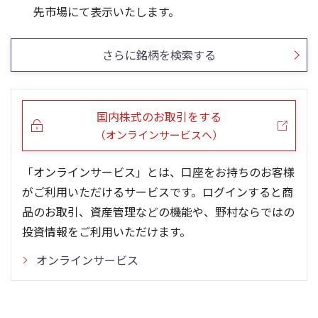
先市場にて表示いたします。
0
0
25/04
25/06
22/01
25/08
25/10
23/01
25/12
24/01
26/02
25/01
26/04
26/06
26/01
26/08
5ヶ月移動平均
13週移動平均
25ヶ月移動平均
26週移動平均
出来高(千)
出来高(千)
さらに銘柄を検索する
国内株式のお取引をする
（オンラインサービスへ）
「オンラインサービス」とは、口座をお持ちのお客様
がご利用いただけるサービスです。ログインすると商
品のお取引、資産管理などの機能や、野村ならではの
投資情報をご利用いただけます。
オンラインサービス