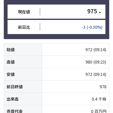
975
・
現在値
前日比
-3
(-0.30%)
始値
972
(09:14)
高値
980
(09:23)
安値
972
(09:14)
前日終値
978
出来高
0.4 千株
売買代金
0 百万円