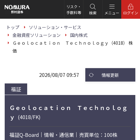
こ
の
リスク・
ペ
手数料等
検索
メニュー
ログイン
ー
ジ
の
トップ
ソリューション・サービス
本
金融資産ソリューション
国内株式
文
へ
Ｇｅｏｌｏｃａｔｉｏｎ Ｔｅｃｈｎｏｌｏｇｙ（4018） 株
価
2026/08/07 09:57
情報更新
福証
Ｇｅｏｌｏｃａｔｉｏｎ Ｔｅｃｈｎｏｌｏｇ
ｙ
(4018/FK)
福証Q-Board
情報・通信業
売買単位：100株