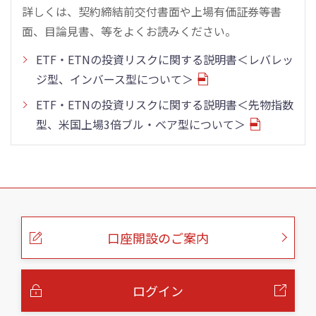
詳しくは、契約締結前交付書面や上場有価証券等書
面、目論見書、等をよくお読みください。
ETF・ETNの投資リスクに関する説明書＜レバレッ
ジ型、インバース型について＞
ETF・ETNの投資リスクに関する説明書＜先物指数
型、米国上場3倍ブル・ベア型について＞
こ
の
ペ
ー
口座開設のご案内
ジ
の
本
文
へ
ログイン