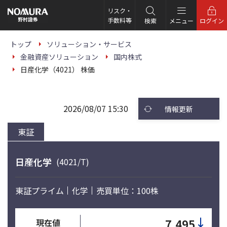
こ
の
リスク・
ペ
手数料等
検索
メニュー
ログイン
ー
ジ
の
トップ
ソリューション・サービス
本
金融資産ソリューション
国内株式
文
へ
日産化学（4021） 株価
2026/08/07 15:30
情報更新
東証
日産化学
(4021/T)
東証プライム
化学
売買単位：100株
↓
7,495
現在値