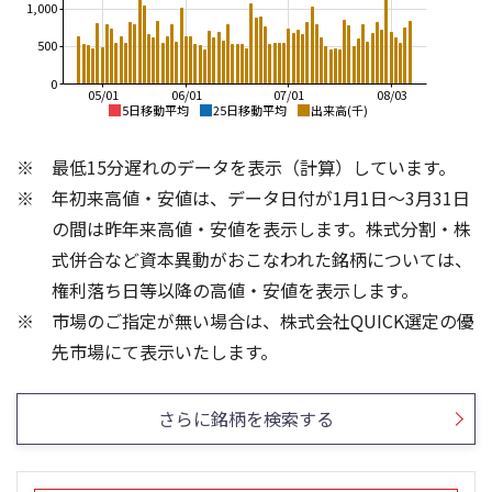
1,000
500
0
05/01
06/01
07/01
08/03
5日移動平均
25日移動平均
出来高(千)
9,000
9,000
最低15分遅れのデータを表示（計算）しています。
8,000
8,000
年初来高値・安値は、データ日付が1月1日～3月31日
7,000
7,000
の間は昨年来高値・安値を表示します。株式分割・株
6,000
6,000
式併合など資本異動がおこなわれた銘柄については、
5,000
5,000
権利落ち日等以降の高値・安値を表示します。
4,000
4,000
市場のご指定が無い場合は、株式会社QUICK選定の優
3,000
3,000
1,500
2,000
先市場にて表示いたします。
1,500
1,000
1,000
500
さらに銘柄を検索する
500
0
0
25/04
21/01
25/06
22/01
25/08
25/10
23/01
25/12
24/01
26/02
25/01
26/04
26/06
26/01
26/08
5ヶ月移動平均
13週移動平均
25ヶ月移動平均
26週移動平均
出来高(千)
出来高(千)