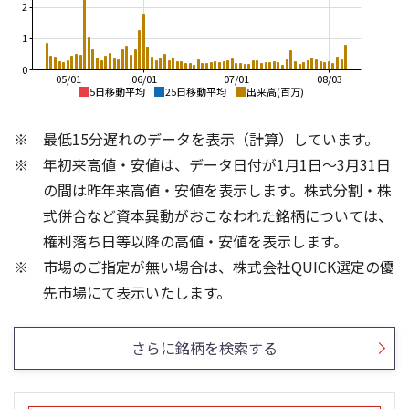
2
1
0
05/01
06/01
07/01
08/03
5日移動平均
25日移動平均
出来高(百万)
4,500
4,500
最低15分遅れのデータを表示（計算）しています。
4,000
4,000
3,500
年初来高値・安値は、データ日付が1月1日～3月31日
3,500
3,000
3,000
の間は昨年来高値・安値を表示します。株式分割・株
2,500
2,500
式併合など資本異動がおこなわれた銘柄については、
2,000
2,000
1,500
権利落ち日等以降の高値・安値を表示します。
1,500
1,000
市場のご指定が無い場合は、株式会社QUICK選定の優
1,000
500
1,000
800
先市場にて表示いたします。
600
400
500
さらに銘柄を検索する
200
0
0
25/04
21/01
25/06
22/01
25/08
23/01
25/10
25/12
24/01
26/02
25/01
26/04
26/06
26/01
26/08
5ヶ月移動平均
13週移動平均
25ヶ月移動平均
26週移動平均
出来高(千)
出来高(千)