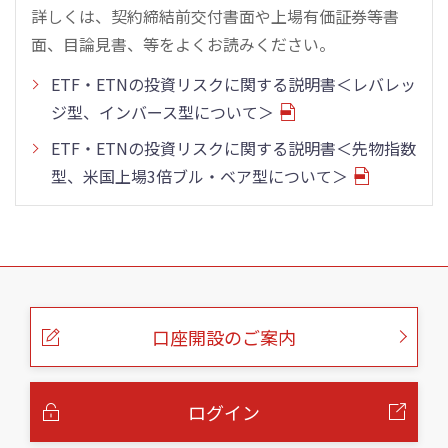
詳しくは、契約締結前交付書面や上場有価証券等書
面、目論見書、等をよくお読みください。
ETF・ETNの投資リスクに関する説明書＜レバレッ
ジ型、インバース型について＞
ETF・ETNの投資リスクに関する説明書＜先物指数
型、米国上場3倍ブル・ベア型について＞
こ
の
ペ
ー
口座開設のご案内
ジ
の
本
文
へ
ログイン