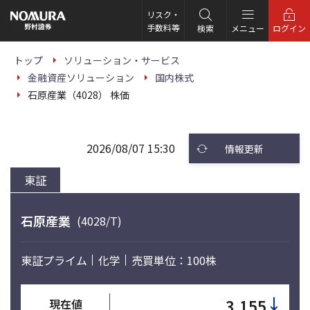
こ
の
リスク・
ペ
手数料等
検索
メニュー
ログイン
ー
ジ
の
トップ
ソリューション・サービス
本
金融資産ソリューション
国内株式
文
へ
石原産業（4028） 株価
2026/08/07 15:30
情報更新
東証
石原産業
(4028/T)
東証プライム
化学
売買単位：100株
↓
3,155
現在値