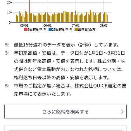
20
10
0
05/01
06/01
07/01
08/03
5日移動平均
25日移動平均
出来高(百万)
30,000
30,000
最低15分遅れのデータを表示（計算）しています。
25,000
25,000
年初来高値・安値は、データ日付が1月1日～3月31日
20,000
20,000
の間は昨年来高値・安値を表示します。株式分割・株
15,000
15,000
式併合など資本異動がおこなわれた銘柄については、
10,000
10,000
権利落ち日等以降の高値・安値を表示します。
5,000
5,000
市場のご指定が無い場合は、株式会社QUICK選定の優
0
0
20
10
先市場にて表示いたします。
15
10
5
さらに銘柄を検索する
5
0
0
25/04
21/01
25/06
22/01
25/08
25/10
23/01
25/12
24/01
26/02
25/01
26/04
26/06
26/01
26/08
5ヶ月移動平均
13週移動平均
25ヶ月移動平均
26週移動平均
出来高(百万)
出来高(百万)