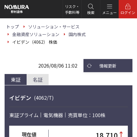
こ
の
リスク・
ペ
手数料等
検索
メニュー
ログイン
ー
ジ
の
トップ
ソリューション・サービス
本
金融資産ソリューション
国内株式
文
へ
イビデン（4062） 株価
2026/08/06 11:02
情報更新
東証
名証
イビデン
(4062/T)
東証プライム
電気機器
売買単位：100株
↑
18,710
現在値