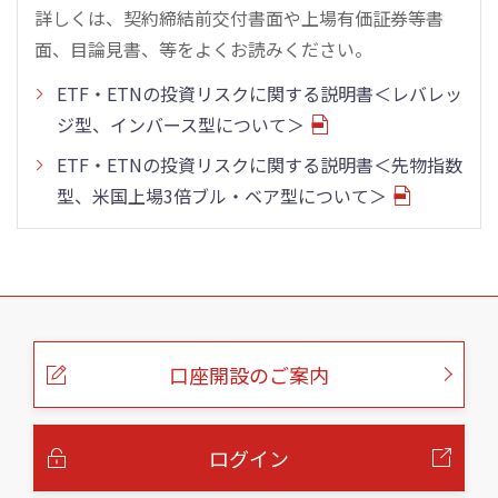
詳しくは、契約締結前交付書面や上場有価証券等書
面、目論見書、等をよくお読みください。
ETF・ETNの投資リスクに関する説明書＜レバレッ
ジ型、インバース型について＞
ETF・ETNの投資リスクに関する説明書＜先物指数
型、米国上場3倍ブル・ベア型について＞
こ
の
ペ
ー
口座開設のご案内
ジ
の
本
文
へ
ログイン