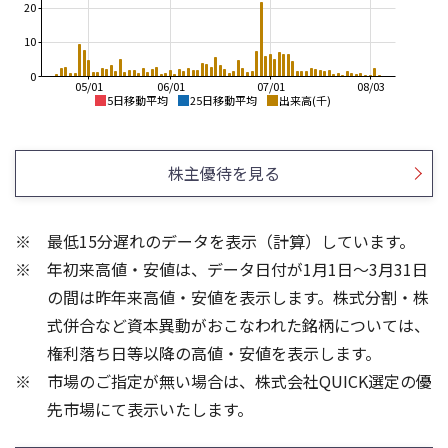
20
10
0
05/01
06/01
07/01
08/03
5日移動平均
25日移動平均
出来高(千)
12,000
2,600
2,400
10,000
株主優待を見る
2,200
8,000
2,000
6,000
1,800
最低15分遅れのデータを表示（計算）しています。
4,000
1,600
年初来高値・安値は、データ日付が1月1日～3月31日
2,000
1,400
1,200
0
の間は昨年来高値・安値を表示します。株式分割・株
60
1,500
式併合など資本異動がおこなわれた銘柄については、
40
1,000
権利落ち日等以降の高値・安値を表示します。
20
500
市場のご指定が無い場合は、株式会社QUICK選定の優
先市場にて表示いたします。
0
0
25/04
25/06
22/01
25/08
25/10
23/01
25/12
24/01
26/02
25/01
26/04
26/06
26/01
26/08
5ヶ月移動平均
13週移動平均
26週移動平均
25ヶ月移動平均
出来高(千)
出来高(千)