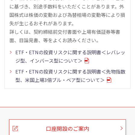
に基づき、別途手数料をいただくことがあります。外
国株式は株価の変動および為替相場の変動等により損
失が生じるおそれがあります。
詳しくは、契約締結前交付書面や上場有価証券等書
面、目論見書、等をよくお読みください。
ETF・ETNの投資リスクに関する説明書＜レバレッ
ジ型、インバース型について＞
ETF・ETNの投資リスクに関する説明書＜先物指数
型、米国上場3倍ブル・ベア型について＞
こ
の
ペ
ー
口座開設のご案内
ジ
の