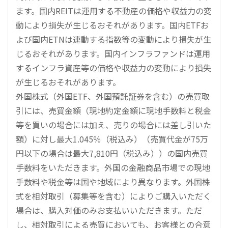
ます。国内REITは運用する不動産の価格や収益力の変
動により損失が生じるおそれがあります。国内ETFお
よび国内ETNは連動する指数等の変動により損失が生
じるおそれがあります。国内インフラファンドは運用
するインフラ資産等の価格や収益力の変動により損失
が生じるおそれがあります。
外国株式（外国ETF、外国預託証券を含む）の売買取
引には、売買金額（現地約定金額に現地手数料と税金
等を買いの場合には加え、売りの場合には差し引いた
額）に対し最大1.045％（税込み）（売買代金が75万
円以下の場合は最大7,810円（税込み））の国内売買
手数料をいただきます。外国の金融商品市場での現地
手数料や税金等は国や地域により異なります。外国株
式を相対取引（募集等を含む）によりご購入いただく
場合は、購入対価のみお支払いいただきます。ただ
し、相対取引による売買においても、お客様との合意