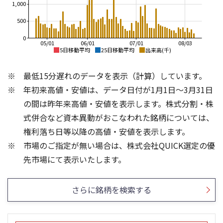
1,000
500
0
05/01
06/01
07/01
08/03
5日移動平均
25日移動平均
出来高(千)
1,400
6,000
最低15分遅れのデータを表示（計算）しています。
5,000
1,200
年初来高値・安値は、データ日付が1月1日～3月31日
4,000
1,000
の間は昨年来高値・安値を表示します。株式分割・株
3,000
800
式併合など資本異動がおこなわれた銘柄については、
2,000
権利落ち日等以降の高値・安値を表示します。
600
1,000
市場のご指定が無い場合は、株式会社QUICK選定の優
400
0
3
20
先市場にて表示いたします。
15
2
10
1
さらに銘柄を検索する
5
0
0
25/04
21/01
25/06
22/01
25/08
25/10
23/01
25/12
24/01
26/02
25/01
26/04
26/06
26/01
26/08
5ヶ月移動平均
13週移動平均
26週移動平均
25ヶ月移動平均
出来高(百万)
出来高(百万)