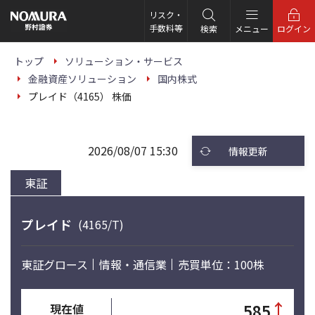
こ
の
リスク・
ペ
手数料等
検索
メニュー
ログイン
ー
ジ
の
トップ
ソリューション・サービス
本
金融資産ソリューション
国内株式
文
へ
プレイド（4165） 株価
2026/08/07 15:30
情報更新
東証
プレイド
(4165/T)
東証グロース
情報・通信業
売買単位：100株
↑
585
現在値