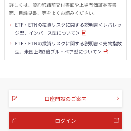
詳しくは、契約締結前交付書面や上場有価証券等書
面、目論見書、等をよくお読みください。
ETF・ETNの投資リスクに関する説明書＜レバレッ
ジ型、インバース型について＞
ETF・ETNの投資リスクに関する説明書＜先物指数
型、米国上場3倍ブル・ベア型について＞
こ
の
ペ
ー
口座開設のご案内
ジ
の
本
文
へ
ログイン