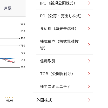
IPO（新規公開株式）
月足
PO（公募・売出し株式）
900
まめ株（単元未満株）
850
800
株式積立（株式累積投
750
資）
700
650
信用取引
600
TOB（公開買付け）
株主コミュニティ
外国株式
08/03