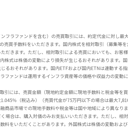
内インフラファンドを含む）の売買取引には、約定代金に対し最大1
））の売買手数料をいただきます。国内株式を相対取引（募集等
いただきます。ただし、相対取引による売買においても、お客
内株式は株価の変動により損失が生じるおそれがあります。国内
じるおそれがあります。国内ETFおよび国内ETNは連動する
フラファンドは運用するインフラ資産等の価格や収益力の変動
買取引には、売買金額（現地約定金額に現地手数料と税金等を
045％（税込み）（売買代金が75万円以下の場合は最大7,81
金融商品市場での現地手数料や税金等は国や地域により異なりま
だく場合は、購入対価のみお支払いいただきます。ただし、相
手数料をいただくことがあります。外国株式は株価の変動および