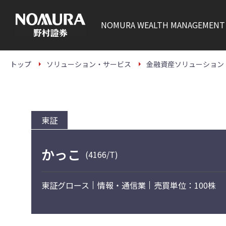
こ
の
ペ
NOMURA
WEALTH MANAGEMENT
ー
ジ
の
本
文
トップ
ソリューション・サービス
金融資産ソリューション
へ
東証
かっこ
(4166/T)
東証グロース
情報・通信業
売買単位：100株