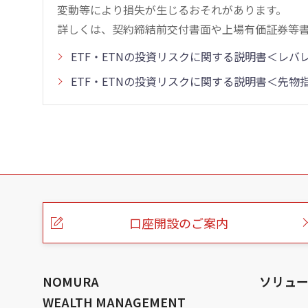
変動等により損失が生じるおそれがあります。
詳しくは、契約締結前交付書面や上場有価証券等
ETF・ETNの投資リスクに関する説明書＜レ
ETF・ETNの投資リスクに関する説明書＜先
こ
の
ペ
ー
口座開設のご案内
ジ
の
本
文
へ
NOMURA
ソリュ
WEALTH MANAGEMENT