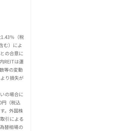
.43％（税
を含む）によ
様との合意に
REITは運
指数等の変動
により損失が
買いの場合に
0円（税込
す。外国株
対取引による
為替相場の