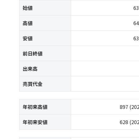
始値
6
高値
6
安値
6
前日終値
出来高
売買代金
年初来高値
897
(20
年初来安値
628
(20