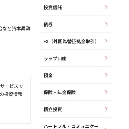
投資信託
10,000
1,400
1,200
8,000
債券
合など資本異動
1,000
6,000
4,000
800
FX（外国為替証拠金取引）
2,000
600
ラップ口座
400
0
預金
サービスで
保険・年金保険
の投資情報
6/06
26/01
26/08
積立投資
ハートフル・コミュニケー