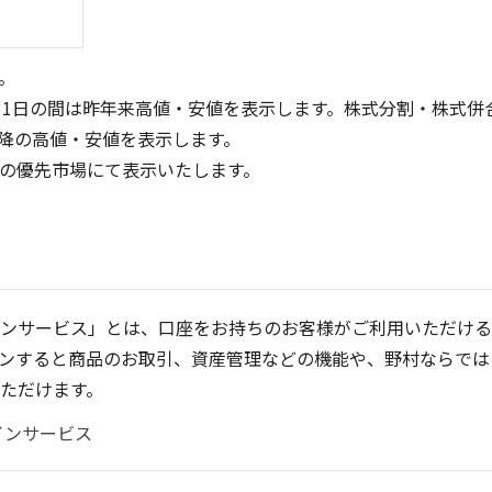
。
31日の間は昨年来高値・安値を表示します。株式分割・株式併
降の高値・安値を表示します。
定の優先市場にて表示いたします。
1,500
1,000
1,000
500
ンサービス」とは、口座をお持ちのお客様がご利用いただける
500
ンすると商品のお取引、資産管理などの機能や、野村ならでは
0
0
25/04
21/01
25/06
22/01
25/08
23/01
25/10
25/12
24/01
26/02
25/01
26/04
2
ただけます。
5ヶ月移動平均
13週移動平均
25ヶ月移動平均
26週移動平均
出来高(千)
出来高(千)
インサービス