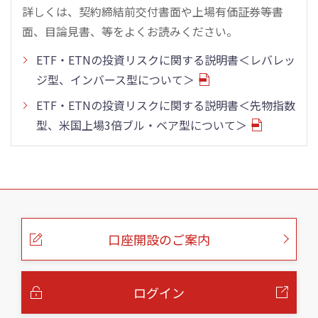
詳しくは、契約締結前交付書面や上場有価証券等書
面、目論見書、等をよくお読みください。
ETF・ETNの投資リスクに関する説明書＜レバレッ
ジ型、インバース型について＞
ETF・ETNの投資リスクに関する説明書＜先物指数
型、米国上場3倍ブル・ベア型について＞
こ
の
ペ
ー
口座開設のご案内
ジ
の
本
文
へ
ログイン