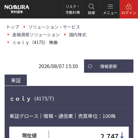
こ
の
リスク・
ペ
手数料等
検索
メニュー
ログイン
ー
ジ
の
トップ
ソリューション・サービス
本
金融資産ソリューション
国内株式
文
へ
ｃｏｌｙ（4175） 株価
2026/08/07 15:30
情報更新
東証
ｃｏｌｙ
(4175/T)
東証グロース
情報・通信業
売買単位：100株
↓
2,747
現在値