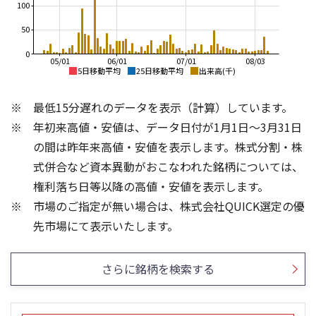
100
50
0
05/01
06/01
07/01
08/03
5日移動平均
25日移動平均
出来高(千)
10,000
3,000
最低15分遅れのデータを表示（計算）しています。
8,000
2,500
年初来高値・安値は、データ日付が1月1日～3月31日
6,000
の間は昨年来高値・安値を表示します。株式分割・株
2,000
4,000
式併合など資本異動がおこなわれた銘柄については、
1,500
権利落ち日等以降の高値・安値を表示します。
2,000
市場のご指定が無い場合は、株式会社QUICK選定の優
1,000
0
600
4
先市場にて表示いたします。
3
400
2
200
さらに銘柄を検索する
1
0
0
25/04
25/06
22/01
25/08
23/01
25/10
25/12
24/01
26/02
25/01
26/04
26/06
26/01
26/08
5ヶ月移動平均
13週移動平均
25ヶ月移動平均
26週移動平均
出来高(百万)
出来高(千)