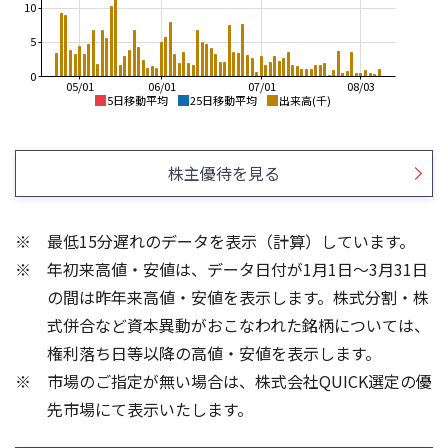
10
5
0
05/01
06/01
07/01
08/03
5日移動平均
25日移動平均
出来高(千)
10,000
2,000
1,800
8,000
株主優待を見る
1,600
6,000
1,400
4,000
最低15分遅れのデータを表示（計算）しています。
1,200
2,000
年初来高値・安値は、データ日付が1月1日～3月31日
1,000
800
0
の間は昨年来高値・安値を表示します。株式分割・株
40
600
式併合など資本異動がおこなわれた銘柄については、
30
400
権利落ち日等以降の高値・安値を表示します。
20
200
市場のご指定が無い場合は、株式会社QUICK選定の優
10
先市場にて表示いたします。
0
0
25/04
25/06
22/01
25/08
25/10
23/01
25/12
24/01
26/02
25/01
26/04
26/06
26/01
26/08
5ヶ月移動平均
13週移動平均
25ヶ月移動平均
26週移動平均
出来高(千)
出来高(千)