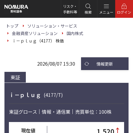
こ
の
リスク・
ペ
手数料等
検索
メニュー
ログイン
ー
ジ
の
トップ
ソリューション・サービス
本
金融資産ソリューション
国内株式
文
へ
ｉ－ｐｌｕｇ（4177） 株価
2026/08/07 15:30
情報更新
東証
ｉ－ｐｌｕｇ
(4177/T)
東証グロース
情報・通信業
売買単位：100株
↑
1,520
現在値