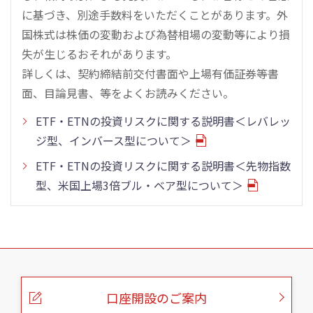
に基づき、別途手数料をいただくことがあります。外
国株式は株価の変動および為替相場の変動等により損
失が生じるおそれがあります。
詳しくは、契約締結前交付書面や上場有価証券等書
面、目論見書、等をよくお読みください。
ETF・ETNの投資リスクに関する説明書＜レバレッ
ジ型、インバース型について＞
ETF・ETNの投資リスクに関する説明書＜先物指数
型、米国上場3倍ブル・ベア型について＞
こ
の
ペ
ー
口座開設のご案内
ジ
の