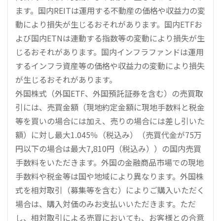
ます。国内REITは運用する不動産の価格や収益力の変
動により損失が生じるおそれがあります。国内ETFお
よび国内ETNは連動する指数等の変動により損失が生
じるおそれがあります。国内インフラファンドは運用
するインフラ資産等の価格や収益力の変動により損失
が生じるおそれがあります。
外国株式（外国ETF、外国預託証券を含む）の売買取
引には、売買金額（現地約定金額に現地手数料と税金
等を買いの場合には加え、売りの場合には差し引いた
額）に対し最大1.045％（税込み）（売買代金が75万
円以下の場合は最大7,810円（税込み））の国内売買
手数料をいただきます。外国の金融商品市場での現地
手数料や税金等は国や地域により異なります。外国株
式を相対取引（募集等を含む）によりご購入いただく
場合は、購入対価のみお支払いいただきます。ただ
し、相対取引による売買においても、お客様との合意