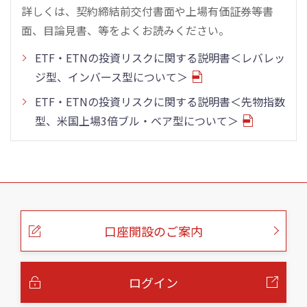
詳しくは、契約締結前交付書面や上場有価証券等書
面、目論見書、等をよくお読みください。
ETF・ETNの投資リスクに関する説明書＜レバレッ
ジ型、インバース型について＞
ETF・ETNの投資リスクに関する説明書＜先物指数
型、米国上場3倍ブル・ベア型について＞
こ
の
ペ
ー
口座開設のご案内
ジ
の
本
文
へ
ログイン