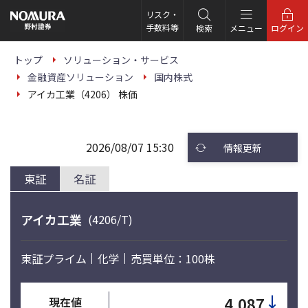
こ
の
リスク・
ペ
手数料等
検索
メニュー
ログイン
ー
ジ
の
トップ
ソリューション・サービス
本
金融資産ソリューション
国内株式
文
へ
アイカ工業（4206） 株価
2026/08/07 15:30
情報更新
東証
名証
アイカ工業
(4206/T)
東証プライム
化学
売買単位：100株
↓
4,087
現在値