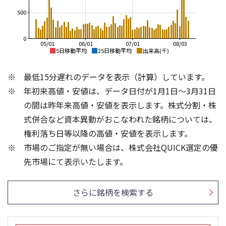
500
0
05/01
06/01
07/01
08/03
5日移動平均
25日移動平均
出来高(千)
4,200
4,500
最低15分遅れのデータを表示（計算）しています。
4,000
4,000
年初来高値・安値は、データ日付が1月1日～3月31日
3,800
の間は昨年来高値・安値を表示します。株式分割・株
3,600
3,500
式併合など資本異動がおこなわれた銘柄については、
3,400
3,000
権利落ち日等以降の高値・安値を表示します。
3,200
市場のご指定が無い場合は、株式会社QUICK選定の優
3,000
2,500
800
600
先市場にて表示いたします。
600
400
400
200
さらに銘柄を検索する
200
0
0
25/04
21/01
25/06
22/01
25/08
25/10
23/01
25/12
24/01
26/02
25/01
26/04
26/06
26/01
26/08
5ヶ月移動平均
13週移動平均
25ヶ月移動平均
26週移動平均
出来高(千)
出来高(千)