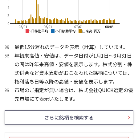
4
2
0
05/01
06/01
07/01
08/03
5日移動平均
25日移動平均
出来高(百万)
3,500
3,500
最低15分遅れのデータを表示（計算）しています。
3,000
3,000
年初来高値・安値は、データ日付が1月1日～3月31日
の間は昨年来高値・安値を表示します。株式分割・株
2,500
2,500
式併合など資本異動がおこなわれた銘柄については、
2,000
2,000
権利落ち日等以降の高値・安値を表示します。
市場のご指定が無い場合は、株式会社QUICK選定の優
1,500
1,500
4
2,000
先市場にて表示いたします。
3
1,500
2
1,000
さらに銘柄を検索する
1
500
0
0
25/04
21/01
25/06
25/08
22/01
25/10
23/01
25/12
24/01
26/02
25/01
26/04
26/06
26/01
26/08
13週移動平均
5ヶ月移動平均
26週移動平均
25ヶ月移動平均
出来高(百万)
出来高(千)