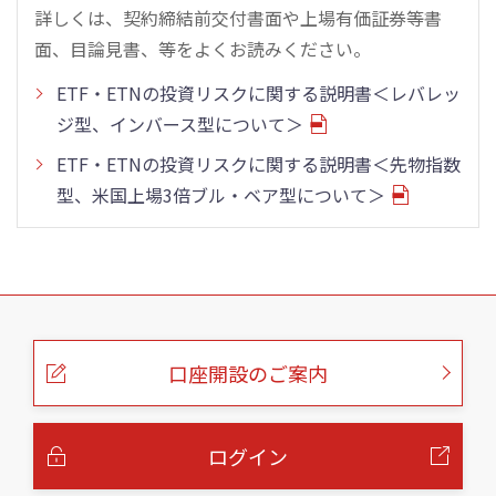
詳しくは、契約締結前交付書面や上場有価証券等書
面、目論見書、等をよくお読みください。
ETF・ETNの投資リスクに関する説明書＜レバレッ
ジ型、インバース型について＞
ETF・ETNの投資リスクに関する説明書＜先物指数
型、米国上場3倍ブル・ベア型について＞
こ
の
ペ
ー
口座開設のご案内
ジ
の
本
文
へ
ログイン