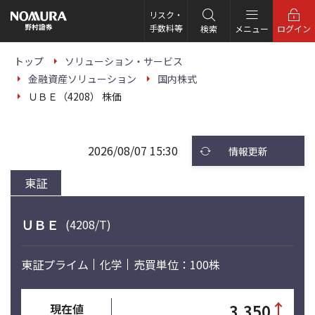
こ
の
リスク・
ペ
手数料等
検索
メニュー
ログイン
ー
ジ
の
トップ
ソリューション・サービス
本
金融資産ソリューション
国内株式
文
へ
ＵＢＥ（4208） 株価
2026/08/07 15:30
情報更新
東証
ＵＢＥ
(4208/T)
東証プライム
化学
売買単位：100株
↑
3,350
現在値