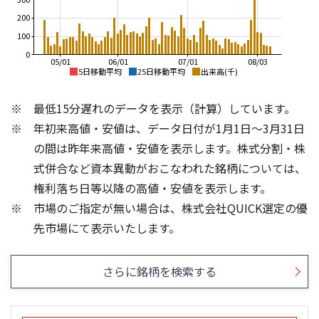
200
100
0
05/01
06/01
07/01
08/03
5日移動平均
25日移動平均
出来高(千)
3,500
3,500
最低15分遅れのデータを表示（計算）しています。
3,000
3,000
年初来高値・安値は、データ日付が1月1日～3月31日
の間は昨年来高値・安値を表示します。株式分割・株
2,500
2,500
式併合など資本異動がおこなわれた銘柄については、
2,000
2,000
権利落ち日等以降の高値・安値を表示します。
市場のご指定が無い場合は、株式会社QUICK選定の優
1,500
1,500
200
200
先市場にて表示いたします。
150
150
100
100
さらに銘柄を検索する
50
50
0
0
25/04
21/01
25/06
22/01
25/08
25/10
23/01
25/12
24/01
26/02
25/01
26/04
26/06
26/01
26/08
5ヶ月移動平均
13週移動平均
25ヶ月移動平均
26週移動平均
出来高(千)
出来高(千)