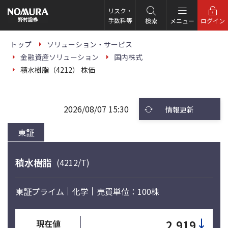
こ
の
リスク・
ペ
手数料等
検索
メニュー
ログイン
ー
ジ
の
トップ
ソリューション・サービス
本
金融資産ソリューション
国内株式
文
へ
積水樹脂（4212） 株価
2026/08/07 15:30
情報更新
東証
積水樹脂
(4212/T)
東証プライム
化学
売買単位：100株
↓
2,919
現在値