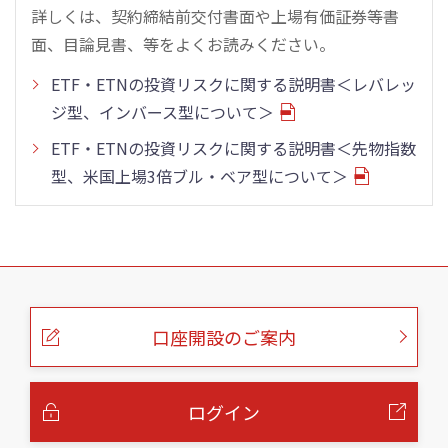
詳しくは、契約締結前交付書面や上場有価証券等書
面、目論見書、等をよくお読みください。
ETF・ETNの投資リスクに関する説明書＜レバレッ
ジ型、インバース型について＞
ETF・ETNの投資リスクに関する説明書＜先物指数
型、米国上場3倍ブル・ベア型について＞
こ
の
ペ
ー
口座開設のご案内
ジ
の
本
文
へ
ログイン