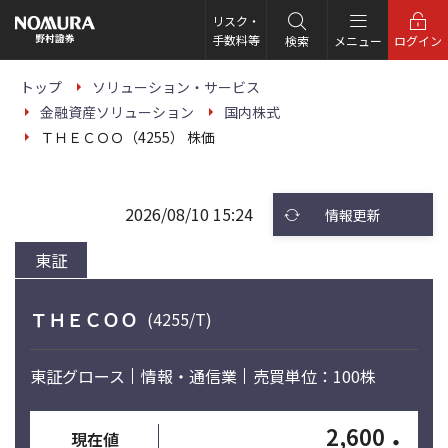
こ
の
リスク・
ペ
手数料等
検索
メニュー
ログイン
ー
ジ
の
トップ
ソリューション・サービス
本
金融資産ソリューション
国内株式
文
へ
ＴＨＥＣＯＯ（4255） 株価
2026/08/10 15:24
情報更新
東証
ＴＨＥＣＯＯ
(4255/T)
東証グロース
情報・通信業
売買単位：100株
2,600
・
現在値