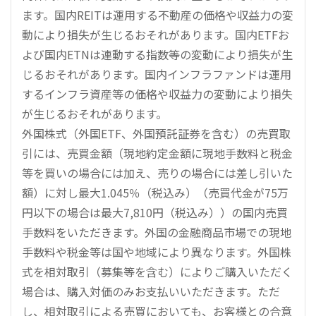
ます。国内REITは運用する不動産の価格や収益力の変
動により損失が生じるおそれがあります。国内ETFお
よび国内ETNは連動する指数等の変動により損失が生
じるおそれがあります。国内インフラファンドは運用
するインフラ資産等の価格や収益力の変動により損失
が生じるおそれがあります。
外国株式（外国ETF、外国預託証券を含む）の売買取
引には、売買金額（現地約定金額に現地手数料と税金
等を買いの場合には加え、売りの場合には差し引いた
額）に対し最大1.045％（税込み）（売買代金が75万
円以下の場合は最大7,810円（税込み））の国内売買
手数料をいただきます。外国の金融商品市場での現地
手数料や税金等は国や地域により異なります。外国株
式を相対取引（募集等を含む）によりご購入いただく
場合は、購入対価のみお支払いいただきます。ただ
し、相対取引による売買においても、お客様との合意