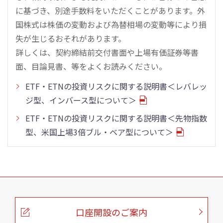
に基づき、別途手数料をいただくことがあります。外
国株式は株価の変動および為替相場の変動等により損
失が生じるおそれがあります。
詳しくは、契約締結前交付書面や上場有価証券等書
面、目論見書、等をよくお読みください。
ETF・ETNの投資リスクに関する説明書＜レバレッ
ジ型、インバース型について＞
ETF・ETNの投資リスクに関する説明書＜先物指数
型、米国上場3倍ブル・ベア型について＞
こ
の
ペ
ー
口座開設のご案内
ジ
の