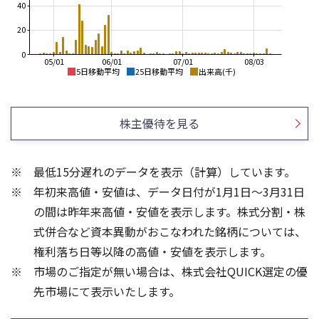
40
20
0
05/01
06/01
07/01
08/03
5日移動平均
25日移動平均
出来高(千)
3,000
7,000
6,000
2,500
株主優待を見る
5,000
2,000
4,000
3,000
1,500
最低15分遅れのデータを表示（計算）しています。
2,000
1,000
年初来高値・安値は、データ日付が1月1日～3月31日
1,000
500
0
の間は昨年来高値・安値を表示します。株式分割・株
150
300
式併合など資本異動がおこなわれた銘柄については、
100
200
権利落ち日等以降の高値・安値を表示します。
100
50
市場のご指定が無い場合は、株式会社QUICK選定の優
先市場にて表示いたします。
0
0
25/04
25/06
22/01
25/08
25/10
23/01
25/12
24/01
26/02
25/01
26/04
26/06
26/01
26/08
5ヶ月移動平均
13週移動平均
25ヶ月移動平均
26週移動平均
出来高(千)
出来高(千)