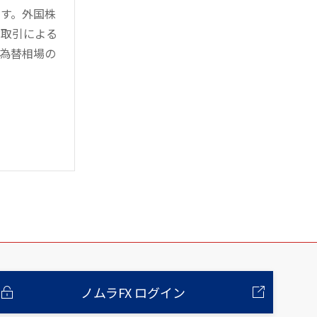
す。外国株
対取引による
為替相場の
ノムラFX ログイン