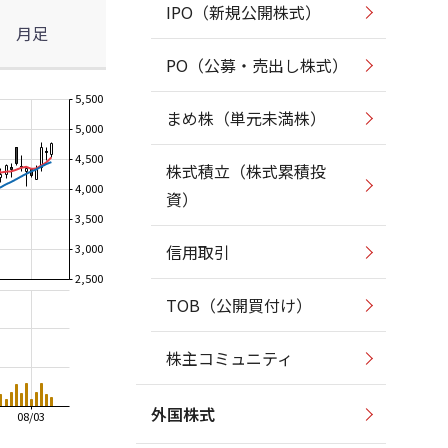
IPO（新規公開株式）
月足
PO（公募・売出し株式）
5,500
まめ株（単元未満株）
5,000
4,500
株式積立（株式累積投
4,000
資）
3,500
3,000
信用取引
2,500
TOB（公開買付け）
株主コミュニティ
外国株式
08/03