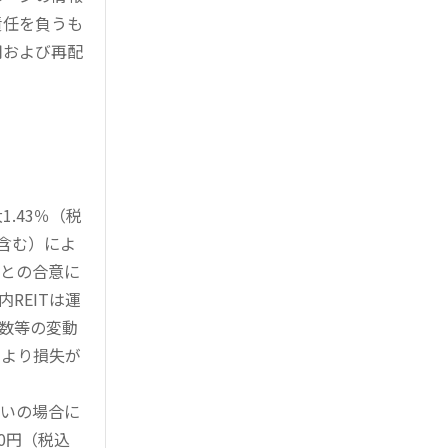
責任を負うも
用および再配
.43％（税
を含む）によ
様との合意に
REITは運
指数等の変動
により損失が
買いの場合に
0円（税込