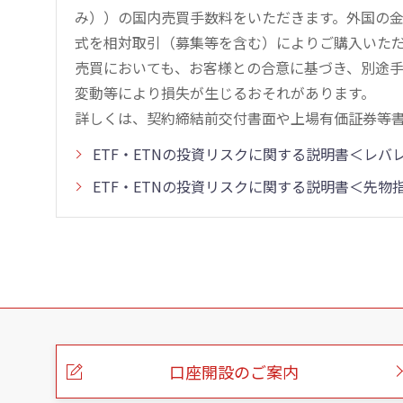
み））の国内売買手数料をいただきます。外国の
式を相対取引（募集等を含む）によりご購入いた
売買においても、お客様との合意に基づき、別途
変動等により損失が生じるおそれがあります。
詳しくは、契約締結前交付書面や上場有価証券等
ETF・ETNの投資リスクに関する説明書＜レ
ETF・ETNの投資リスクに関する説明書＜先
こ
の
ペ
ー
口座開設のご案内
ジ
の
本