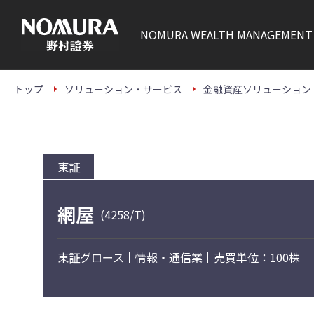
こ
の
ペ
NOMURA
WEALTH MANAGEMENT
ー
ジ
の
本
文
トップ
ソリューション・サービス
金融資産ソリューション
へ
東証
網屋
(4258/T)
東証グロース
情報・通信業
売買単位：100株