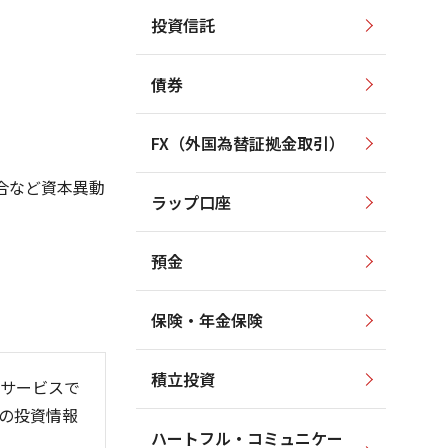
投資信託
5,500
6,000
5,000
5,000
4,500
債券
4,000
4,000
3,500
3,000
3,000
FX（外国為替証拠金取引）
2,000
2,500
1,000
合など資本異動
2,000
ラップ口座
1,500
0
預金
保険・年金保険
6/06
26/01
26/08
積立投資
サービスで
の投資情報
ハートフル・コミュニケー