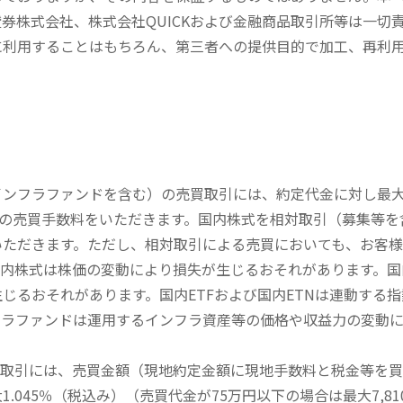
券株式会社、株式会社QUICKおよび金融商品取引所等は一切
に利用することはもちろん、第三者への提供目的で加工、再利
内インフラファンドを含む）の売買取引には、約定代金に対し最大1
））の売買手数料をいただきます。国内株式を相対取引（募集等
いただきます。ただし、相対取引による売買においても、お客
内株式は株価の変動により損失が生じるおそれがあります。国内
じるおそれがあります。国内ETFおよび国内ETNは連動する
フラファンドは運用するインフラ資産等の価格や収益力の変動
買取引には、売買金額（現地約定金額に現地手数料と税金等を
045％（税込み）（売買代金が75万円以下の場合は最大7,81