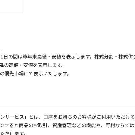
。
31日の間は昨年来高値・安値を表示します。株式分割・株式併
降の高値・安値を表示します。
300
3
定の優先市場にて表示いたします。
200
2
100
1
0
0
25/04
25/06
22/01
25/08
23/01
25/10
25/12
24/01
26/02
25/01
26/04
2
5ヶ月移動平均
13週移動平均
25ヶ月移動平均
26週移動平均
出来高(百万)
出来高(千)
ンサービス」とは、口座をお持ちのお客様がご利用いただける
ンすると商品のお取引、資産管理などの機能や、野村ならでは
ただけます。