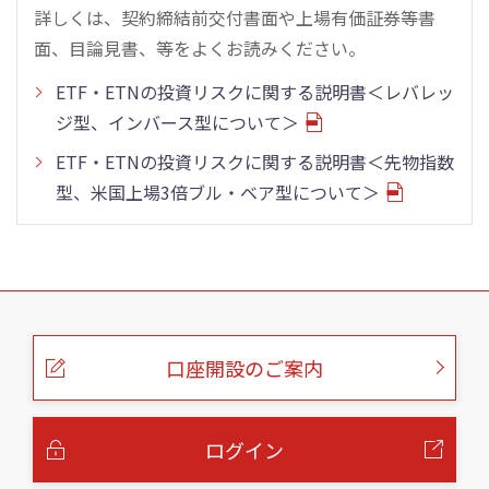
詳しくは、契約締結前交付書面や上場有価証券等書
面、目論見書、等をよくお読みください。
ETF・ETNの投資リスクに関する説明書＜レバレッ
ジ型、インバース型について＞
ETF・ETNの投資リスクに関する説明書＜先物指数
型、米国上場3倍ブル・ベア型について＞
こ
の
ペ
ー
口座開設のご案内
ジ
の
本
文
へ
ログイン