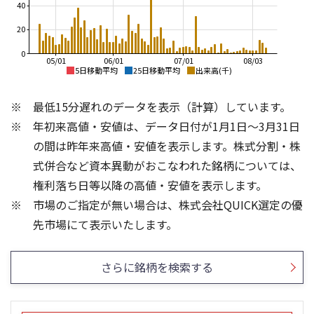
40
20
0
05/01
06/01
07/01
08/03
5日移動平均
25日移動平均
出来高(千)
2,000
4,000
最低15分遅れのデータを表示（計算）しています。
3,500
1,800
年初来高値・安値は、データ日付が1月1日～3月31日
3,000
1,600
2,500
の間は昨年来高値・安値を表示します。株式分割・株
2,000
1,400
式併合など資本異動がおこなわれた銘柄については、
1,500
権利落ち日等以降の高値・安値を表示します。
1,200
1,000
市場のご指定が無い場合は、株式会社QUICK選定の優
1,000
500
60
3
先市場にて表示いたします。
40
2
20
1
さらに銘柄を検索する
0
0
25/04
25/06
22/01
25/08
23/01
25/10
25/12
24/01
26/02
25/01
26/04
26/06
26/01
26/08
5ヶ月移動平均
13週移動平均
25ヶ月移動平均
26週移動平均
出来高(百万)
出来高(千)