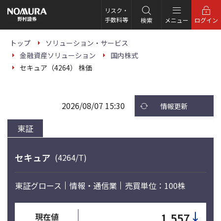
こ
の
リスク・
ペ
手数料等
検索
メニュー
ログイン
ー
ジ
の
トップ
ソリューション・サービス
本
金融資産ソリューション
国内株式
文
へ
セキュア（4264） 株価
2026/08/07 15:30
情報更新
東証
セキュア
(4264/T)
東証グロース
情報・通信業
売買単位：100株
↓
1,557
現在値