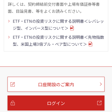
詳しくは、契約締結前交付書面や上場有価証券等書
面、目論見書、等をよくお読みください。
ETF・ETNの投資リスクに関する説明書＜レバレッ
ジ型、インバース型について＞
ETF・ETNの投資リスクに関する説明書＜先物指数
型、米国上場3倍ブル・ベア型について＞
こ
の
ペ
ー
口座開設のご案内
ジ
の
本
文
へ
ログイン