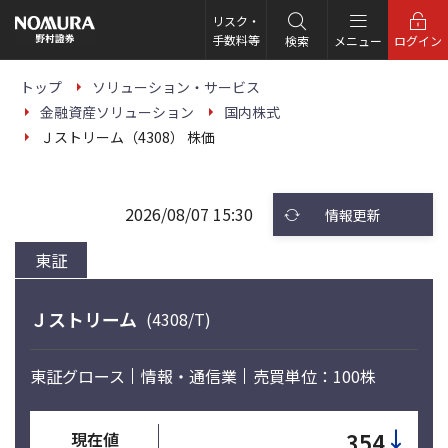
こ
の
リスク・
ペ
手数料等
検索
メニュー
ログイン
ー
ジ
の
トップ
ソリューション・サービス
本
金融資産ソリューション
国内株式
文
へ
Ｊストリーム（4308） 株価
2026/08/07 15:30
情報更新
東証
Ｊストリーム
(4308/T)
東証グロース
情報・通信業
売買単位：100株
↓
354
現在値