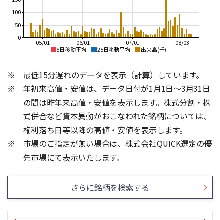
100
50
0
05/01
06/01
07/01
08/03
5日移動平均
25日移動平均
出来高(千)
3,500
440
最低15分遅れのデータを表示（計算）しています。
3,000
420
年初来高値・安値は、データ日付が1月1日～3月31日
2,500
400
2,000
の間は昨年来高値・安値を表示します。株式分割・株
380
1,500
式併合など資本異動がおこなわれた銘柄については、
360
1,000
権利落ち日等以降の高値・安値を表示します。
340
500
市場のご指定が無い場合は、株式会社QUICK選定の優
320
0
300
3
先市場にて表示いたします。
200
2
100
1
さらに銘柄を検索する
0
0
21/01
25/04
25/06
22/01
25/08
23/01
25/10
25/12
24/01
26/02
25/01
26/04
26/01
26/06
26/08
5ヶ月移動平均
13週移動平均
25ヶ月移動平均
26週移動平均
出来高(百万)
出来高(千)