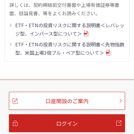
詳しくは、契約締結前交付書面や上場有価証券等書
面、目論見書、等をよくお読みください。
ETF・ETNの投資リスクに関する説明書＜レバレッ
ジ型、インバース型について＞
ETF・ETNの投資リスクに関する説明書＜先物指数
型、米国上場3倍ブル・ベア型について＞
こ
の
ペ
ー
口座開設のご案内
ジ
の
本
文
へ
ログイン