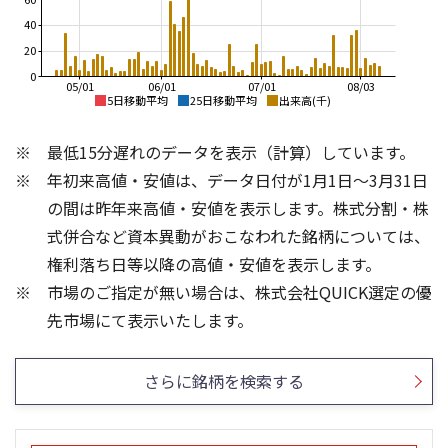
40
20
0
05/01
06/01
07/01
08/03
5日移動平均
25日移動平均
出来高(千)
2,600
2,500
最低15分遅れのデータを表示（計算）しています。
2,400
2,000
年初来高値・安値は、データ日付が1月1日～3月31日
2,200
の間は昨年来高値・安値を表示します。株式分割・株
2,000
1,500
式併合など資本異動がおこなわれた銘柄については、
1,800
1,000
権利落ち日等以降の高値・安値を表示します。
1,600
市場のご指定が無い場合は、株式会社QUICK選定の優
1,400
500
150
400
先市場にて表示いたします。
300
100
200
50
さらに銘柄を検索する
100
0
0
25/04
21/01
25/06
22/01
25/08
25/10
23/01
25/12
24/01
26/02
25/01
26/04
26/06
26/01
26/08
5ヶ月移動平均
13週移動平均
25ヶ月移動平均
26週移動平均
出来高(千)
出来高(千)