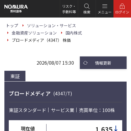
こ
の
リスク・
ペ
手数料等
検索
メニュー
ログイン
ー
ジ
の
トップ
ソリューション・サービス
本
金融資産ソリューション
国内株式
文
へ
ブロードメディア（4347） 株価
2026/08/07 15:30
情報更新
東証
ブロードメディア
(4347/T)
東証スタンダード
サービス業
売買単位：100株
↓
1,635
現在値