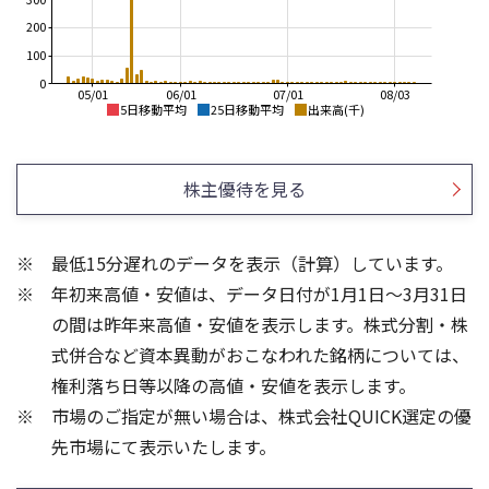
200
100
0
05/01
06/01
07/01
08/03
5日移動平均
25日移動平均
出来高(千)
1,600
1,600
1,500
1,400
株主優待を見る
1,400
1,200
1,300
1,200
1,000
1,100
最低15分遅れのデータを表示（計算）しています。
800
1,000
年初来高値・安値は、データ日付が1月1日～3月31日
600
900
800
400
の間は昨年来高値・安値を表示します。株式分割・株
200
80
式併合など資本異動がおこなわれた銘柄については、
150
60
権利落ち日等以降の高値・安値を表示します。
100
40
市場のご指定が無い場合は、株式会社QUICK選定の優
20
50
先市場にて表示いたします。
0
0
25/04
21/01
25/06
22/01
25/08
23/01
25/10
25/12
24/01
26/02
25/01
26/04
26/06
26/01
26/08
5ヶ月移動平均
13週移動平均
25ヶ月移動平均
26週移動平均
出来高(千)
出来高(千)