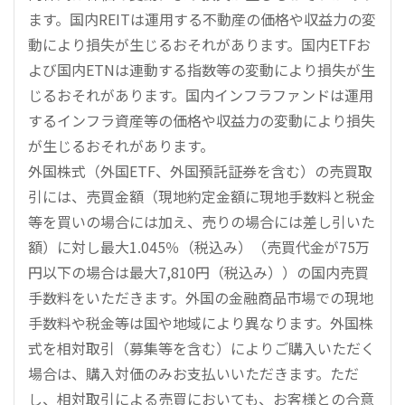
ます。国内REITは運用する不動産の価格や収益力の変
動により損失が生じるおそれがあります。国内ETFお
よび国内ETNは連動する指数等の変動により損失が生
じるおそれがあります。国内インフラファンドは運用
するインフラ資産等の価格や収益力の変動により損失
が生じるおそれがあります。
外国株式（外国ETF、外国預託証券を含む）の売買取
引には、売買金額（現地約定金額に現地手数料と税金
等を買いの場合には加え、売りの場合には差し引いた
額）に対し最大1.045％（税込み）（売買代金が75万
円以下の場合は最大7,810円（税込み））の国内売買
手数料をいただきます。外国の金融商品市場での現地
手数料や税金等は国や地域により異なります。外国株
式を相対取引（募集等を含む）によりご購入いただく
場合は、購入対価のみお支払いいただきます。ただ
し、相対取引による売買においても、お客様との合意