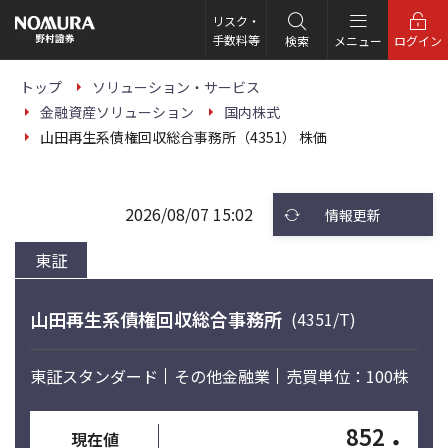
こ
の
リスク・
ペ
手数料等
検索
メニュー
ログイン
ー
ジ
の
トップ
ソリューション・サービス
本
金融資産ソリューション
国内株式
文
へ
山田再生系債権回収総合事務所（4351） 株価
2026/08/07 15:02
情報更新
東証
山田再生系債権回収総合事務所
(4351/T)
東証スタンダード
その他金融業
売買単位：100株
852
・
現在値