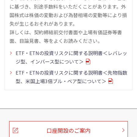
に基づき、別途手数料をいただくことがあります。外
国株式は株価の変動および為替相場の変動等により損
失が生じるおそれがあります。
詳しくは、契約締結前交付書面や上場有価証券等書
面、目論見書、等をよくお読みください。
ETF・ETNの投資リスクに関する説明書＜レバレッ
ジ型、インバース型について＞
ETF・ETNの投資リスクに関する説明書＜先物指数
型、米国上場3倍ブル・ベア型について＞
こ
の
ペ
ー
口座開設のご案内
ジ
の