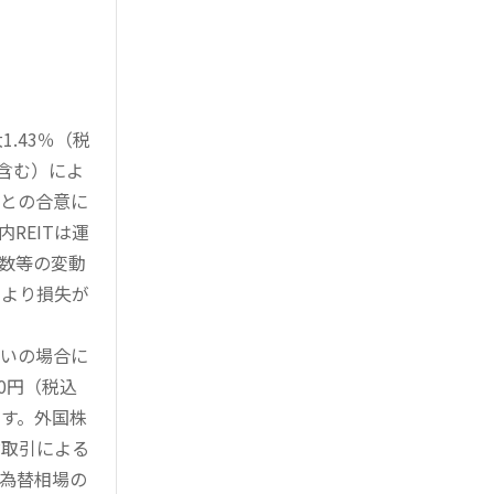
.43％（税
を含む）によ
様との合意に
REITは運
指数等の変動
により損失が
買いの場合に
0円（税込
す。外国株
対取引による
為替相場の