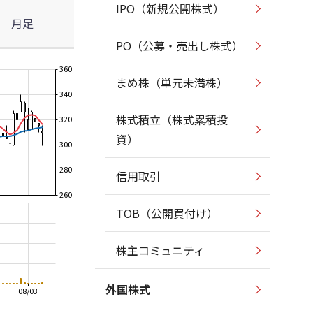
IPO（新規公開株式）
月足
PO（公募・売出し株式）
360
まめ株（単元未満株）
340
株式積立（株式累積投
320
資）
300
280
信用取引
260
TOB（公開買付け）
株主コミュニティ
外国株式
08/03