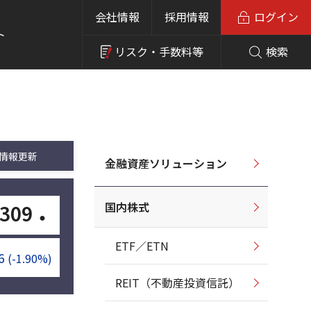
会社情報
採用情報
ログイン
ト
リスク・
手数料等
検索
情報更新
金融資産ソリューション
国内株式
309
・
ETF／ETN
6
(-1.90%)
REIT（不動産投資信託）