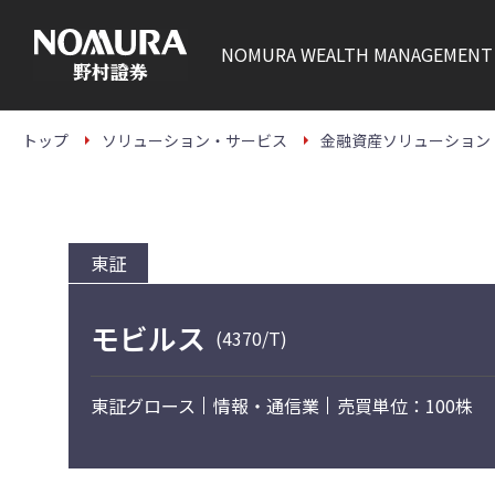
こ
の
ペ
NOMURA
WEALTH MANAGEMENT
ー
ジ
の
本
文
トップ
ソリューション・サービス
金融資産ソリューション
へ
東証
モビルス
(4370/T)
東証グロース
情報・通信業
売買単位：100株