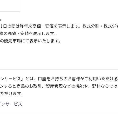
。
31日の間は昨年来高値・安値を表示します。株式分割・株式併
降の高値・安値を表示します。
定の優先市場にて表示いたします。
300
3
200
2
ンサービス」とは、口座をお持ちのお客様がご利用いただける
100
1
ンすると商品のお取引、資産管理などの機能や、野村ならでは
0
0
25/04
25/06
22/01
25/08
23/01
25/10
25/12
24/01
26/02
25/01
26/04
ただけます。
5ヶ月移動平均
13週移動平均
25ヶ月移動平均
26週移動平均
出来高(百万)
出来高(千)
インサービス