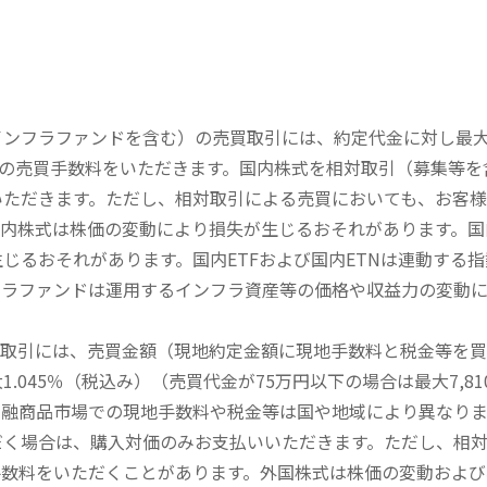
内インフラファンドを含む）の売買取引には、約定代金に対し最大1
））の売買手数料をいただきます。国内株式を相対取引（募集等
いただきます。ただし、相対取引による売買においても、お客
内株式は株価の変動により損失が生じるおそれがあります。国内
じるおそれがあります。国内ETFおよび国内ETNは連動する
フラファンドは運用するインフラ資産等の価格や収益力の変動
買取引には、売買金額（現地約定金額に現地手数料と税金等を
045％（税込み）（売買代金が75万円以下の場合は最大7,81
金融商品市場での現地手数料や税金等は国や地域により異なりま
だく場合は、購入対価のみお支払いいただきます。ただし、相
手数料をいただくことがあります。外国株式は株価の変動および