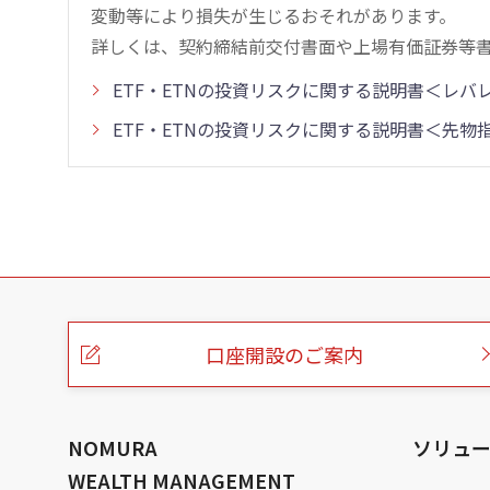
変動等により損失が生じるおそれがあります。
詳しくは、契約締結前交付書面や上場有価証券等
ETF・ETNの投資リスクに関する説明書＜レ
ETF・ETNの投資リスクに関する説明書＜先
こ
の
ペ
ー
口座開設のご案内
ジ
の
本
文
へ
NOMURA
ソリュ
WEALTH MANAGEMENT