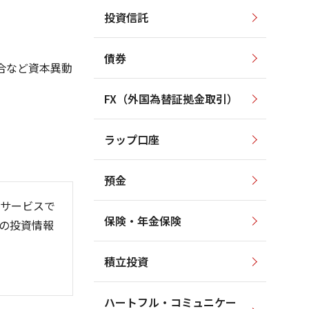
投資信託
2,500
700
2,000
600
債券
合など資本異動
1,500
500
1,000
400
FX（外国為替証拠金取引）
300
500
ラップ口座
200
0
預金
サービスで
保険・年金保険
の投資情報
26/06
26/01
26/08
積立投資
ハートフル・コミュニケー