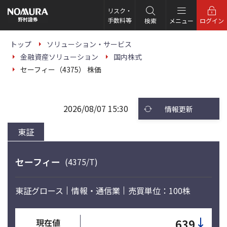
こ
の
リスク・
ペ
手数料等
検索
メニュー
ログイン
ー
ジ
の
トップ
ソリューション・サービス
本
金融資産ソリューション
国内株式
文
へ
セーフィー（4375） 株価
2026/08/07 15:30
情報更新
東証
セーフィー
(4375/T)
東証グロース
情報・通信業
売買単位：100株
↓
639
現在値