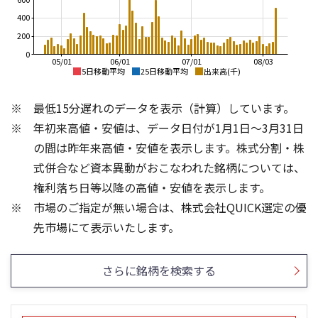
400
200
0
05/01
06/01
07/01
08/03
5日移動平均
25日移動平均
出来高(千)
1,200
5,000
最低15分遅れのデータを表示（計算）しています。
1,100
4,000
年初来高値・安値は、データ日付が1月1日～3月31日
1,000
3,000
900
の間は昨年来高値・安値を表示します。株式分割・株
800
2,000
式併合など資本異動がおこなわれた銘柄については、
700
権利落ち日等以降の高値・安値を表示します。
1,000
600
市場のご指定が無い場合は、株式会社QUICK選定の優
500
0
800
6
先市場にて表示いたします。
600
4
400
2
さらに銘柄を検索する
200
0
0
25/04
25/06
22/01
25/08
23/01
25/10
25/12
24/01
26/02
25/01
26/04
26/06
26/01
26/08
5ヶ月移動平均
13週移動平均
25ヶ月移動平均
26週移動平均
出来高(百万)
出来高(千)