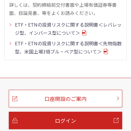
詳しくは、契約締結前交付書面や上場有価証券等書
面、目論見書、等をよくお読みください。
ETF・ETNの投資リスクに関する説明書＜レバレッ
ジ型、インバース型について＞
ETF・ETNの投資リスクに関する説明書＜先物指数
型、米国上場3倍ブル・ベア型について＞
こ
の
ペ
ー
口座開設のご案内
ジ
の
本
文
へ
ログイン