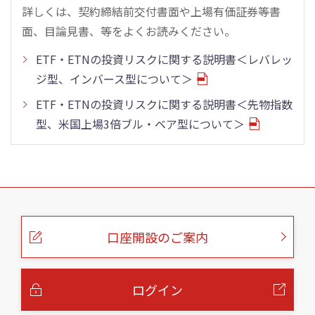
詳しくは、契約締結前交付書面や上場有価証券等書
面、目論見書、等をよくお読みください。
ETF・ETNの投資リスクに関する説明書＜レバレッ
ジ型、インバース型について＞
ETF・ETNの投資リスクに関する説明書＜先物指数
型、米国上場3倍ブル・ベア型について＞
こ
の
ペ
ー
口座開設のご案内
ジ
の
本
文
へ
ログイン