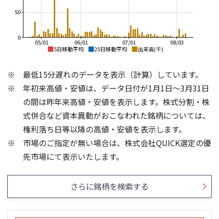
50
0
05/01
06/01
07/01
08/03
5日移動平均
25日移動平均
出来高(千)
1,200
1,600
最低15分遅れのデータを表示（計算）しています。
1,100
1,400
年初来高値・安値は、データ日付が1月1日～3月31日
1,000
1,200
900
の間は昨年来高値・安値を表示します。株式分割・株
1,000
800
式併合など資本異動がおこなわれた銘柄については、
800
700
権利落ち日等以降の高値・安値を表示します。
600
600
市場のご指定が無い場合は、株式会社QUICK選定の優
500
400
80
600
先市場にて表示いたします。
60
400
40
200
さらに銘柄を検索する
20
0
0
25/04
21/01
25/06
22/01
25/08
25/10
23/01
25/12
24/01
26/02
25/01
26/04
26/06
26/01
26/08
5ヶ月移動平均
13週移動平均
26週移動平均
25ヶ月移動平均
出来高(千)
出来高(千)