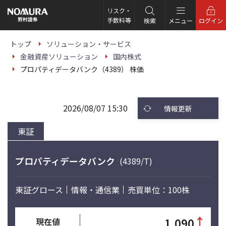
こ
の
リスク・
ペ
手数料等
検索
メニュー
ログイン
ー
ジ
の
トップ
ソリューション・サービス
本
金融資産ソリューション
国内株式
文
へ
プロパティデータバンク（4389） 株価
2026/08/07 15:30
情報更新
東証
プロパティデータバンク
(4389/T)
東証グロース
情報・通信業
売買単位：100株
↑
1,090
現在値