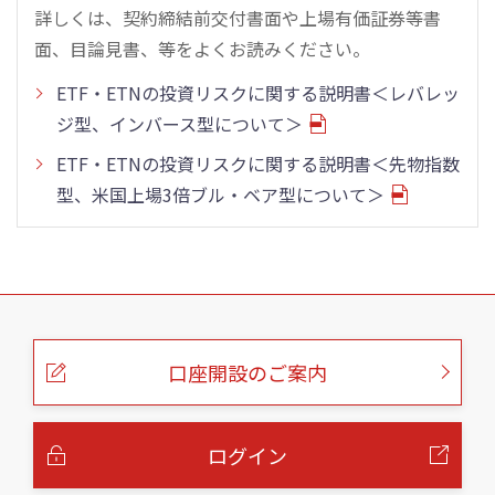
詳しくは、契約締結前交付書面や上場有価証券等書
面、目論見書、等をよくお読みください。
ETF・ETNの投資リスクに関する説明書＜レバレッ
ジ型、インバース型について＞
ETF・ETNの投資リスクに関する説明書＜先物指数
型、米国上場3倍ブル・ベア型について＞
こ
の
ペ
ー
口座開設のご案内
ジ
の
本
文
へ
ログイン