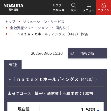
こ
の
リスク・
ペ
手数料等
検索
メニュー
ログイン
ー
ジ
の
トップ
ソリューション・サービス
本
金融資産ソリューション
国内株式
文
へ
Ｆｉｎａｔｅｘｔホールディングス（4419） 株価
2026/08/06 15:30
情報更新
東証
Ｆｉｎａｔｅｘｔホールディングス
(4419/T)
東証グロース
情報・通信業
売買単位：100株
↓
1,588
現在値