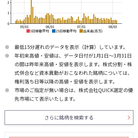
2
1
0
05/01
06/01
07/01
08/03
5日移動平均
25日移動平均
出来高(百万)
1,800
2,000
最低15分遅れのデータを表示（計算）しています。
1,600
1,500
年初来高値・安値は、データ日付が1月1日～3月31日
1,400
の間は昨年来高値・安値を表示します。株式分割・株
1,200
1,000
式併合など資本異動がおこなわれた銘柄については、
1,000
500
権利落ち日等以降の高値・安値を表示します。
800
市場のご指定が無い場合は、株式会社QUICK選定の優
600
0
1,500
2,000
先市場にて表示いたします。
1,500
1,000
1,000
500
さらに銘柄を検索する
500
0
0
25/04
25/06
22/01
25/08
25/10
23/01
25/12
24/01
26/02
25/01
26/04
26/06
26/01
26/08
5ヶ月移動平均
13週移動平均
25ヶ月移動平均
26週移動平均
出来高(千)
出来高(千)