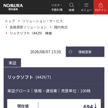
こ
の
リスク・
ペ
手数料等
検索
メニュー
ログイン
ー
ジ
の
トップ
ソリューション・サービス
本
金融資産ソリューション
国内株式
文
へ
リックソフト（4429） 株価
2026/08/07 15:30
情報更新
東証
リックソフト
(4429/T)
東証グロース
情報・通信業
売買単位：100株
↓
694
現在値