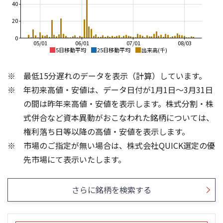
40
20
0
05/01
06/01
07/01
08/03
5日移動平均
25日移動平均
出来高(千)
1,300
6,000
最低15分遅れのデータを表示（計算）しています。
1,200
5,000
年初来高値・安値は、データ日付が1月1日～3月31日
1,100
4,000
1,000
の間は昨年来高値・安値を表示します。株式分割・株
3,000
900
式併合など資本異動がおこなわれた銘柄については、
2,000
800
権利落ち日等以降の高値・安値を表示します。
1,000
700
市場のご指定が無い場合は、株式会社QUICK選定の優
600
0
60
200
先市場にて表示いたします。
150
40
100
20
さらに銘柄を検索する
50
0
0
25/04
21/01
25/06
22/01
25/08
25/10
23/01
25/12
24/01
26/02
25/01
26/04
26/06
26/01
26/08
5ヶ月移動平均
13週移動平均
26週移動平均
25ヶ月移動平均
出来高(千)
出来高(千)