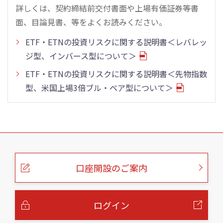
詳しくは、契約締結前交付書面や上場有価証券等書
面、目論見書、等をよくお読みください。
ETF・ETNの投資リスクに関する説明書＜レバレッ
ジ型、インバース型について＞
ETF・ETNの投資リスクに関する説明書＜先物指数
型、米国上場3倍ブル・ベア型について＞
こ
の
ペ
ー
口座開設のご案内
ジ
の
本
文
へ
ログイン