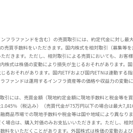
内インフラファンドを含む）の売買取引には、約定代金に対し最大1
））の売買手数料をいただきます。国内株式を相対取引（募集等
いただきます。ただし、相対取引による売買においても、お客
内株式は株価の変動により損失が生じるおそれがあります。国内
じるおそれがあります。国内ETFおよび国内ETNは連動する
フラファンドは運用するインフラ資産等の価格や収益力の変動
買取引には、売買金額（現地約定金額に現地手数料と税金等を
045％（税込み）（売買代金が75万円以下の場合は最大7,81
金融商品市場での現地手数料や税金等は国や地域により異なりま
だく場合は、購入対価のみお支払いいただきます。ただし、相
手数料をいただくことがあります。外国株式は株価の変動および