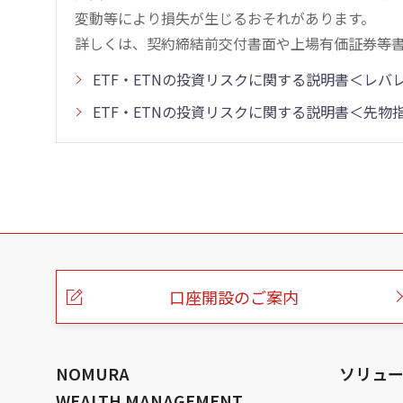
変動等により損失が生じるおそれがあります。
詳しくは、契約締結前交付書面や上場有価証券等
ETF・ETNの投資リスクに関する説明書＜レ
ETF・ETNの投資リスクに関する説明書＜先
こ
の
ペ
ー
口座開設のご案内
ジ
の
本
文
へ
NOMURA
ソリュ
WEALTH MANAGEMENT