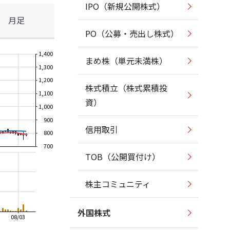
IPO（新規公開株式）
月足
PO（公募・売出し株式）
1,400
まめ株（単元未満株）
1,300
1,200
株式積立（株式累積投
1,100
資）
1,000
900
信用取引
800
700
TOB（公開買付け）
株主コミュニティ
外国株式
08/03