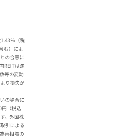
.43％（税
を含む）によ
様との合意に
REITは運
指数等の変動
により損失が
買いの場合に
0円（税込
す。外国株
対取引による
為替相場の