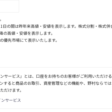
。
31日の間は昨年来高値・安値を表示します。株式分割・株式併
降の高値・安値を表示します。
定の優先市場にて表示いたします。
60
40
30
40
20
ンサービス」とは、口座をお持ちのお客様がご利用いただける
20
10
ンすると商品のお取引、資産管理などの機能や、野村ならでは
0
0
25/04
21/01
25/06
22/01
25/08
25/10
23/01
25/12
24/01
26/02
25/01
26/04
2
ただけます。
5ヶ月移動平均
13週移動平均
25ヶ月移動平均
26週移動平均
出来高(千)
出来高(千)
インサービス