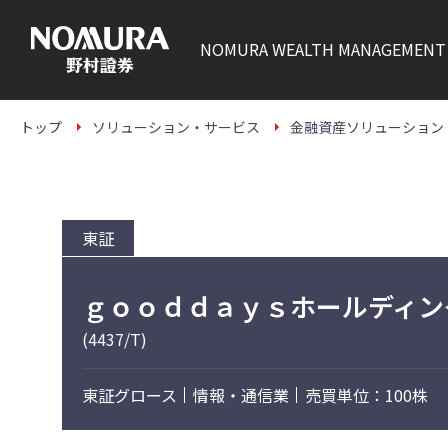
こ
の
ペ
NOMURA
WEALTH MANAGEMENT
ー
ジ
の
本
文
トップ
ソリューション・サービス
金融資産ソリューション
へ
東証
ｇｏｏｄｄａｙｓホールディン
(4437/T)
東証グロース
情報・通信業
売買単位：100株