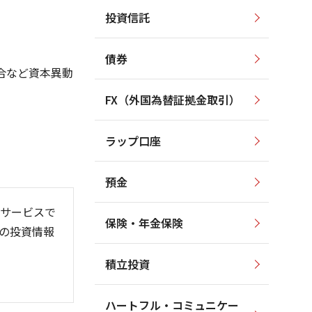
投資信託
1,400
1,400
1,200
1,200
債券
合など資本異動
1,000
1,000
FX（外国為替証拠金取引）
800
800
600
600
ラップ口座
400
400
預金
サービスで
保険・年金保険
の投資情報
6/06
26/01
26/08
積立投資
ハートフル・コミュニケー