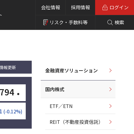
会社情報
採用情報
ログイン
ト
リスク・
手数料等
検索
情報更新
金融資産ソリューション
国内株式
794
・
ETF／ETN
1
(-0.12%)
REIT（不動産投資信託）