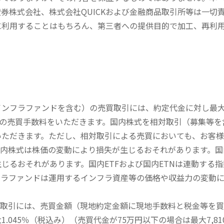
券株式会社、株式会社QUICKおよび金融商品取引所等は一切
に利用することはもちろん、第三者への提供目的で加工、再利
内インフラファンドを含む）の売買取引には、約定代金に対し最大1
））の売買手数料をいただきます。国内株式を相対取引（募集等
いただきます。ただし、相対取引による売買においても、お客
内株式は株価の変動により損失が生じるおそれがあります。国内
じるおそれがあります。国内ETFおよび国内ETNは連動する
フラファンドは運用するインフラ資産等の価格や収益力の変動
買取引には、売買金額（現地約定金額に現地手数料と税金等を
045％（税込み）（売買代金が75万円以下の場合は最大7,81