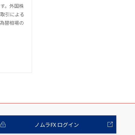
す。外国株
対取引による
為替相場の
ノムラFX ログイン