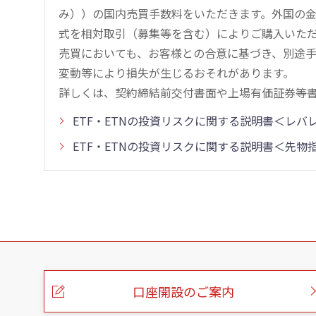
み））の国内売買手数料をいただきます。外国の
式を相対取引（募集等を含む）によりご購入いた
売買においても、お客様との合意に基づき、別途
変動等により損失が生じるおそれがあります。
詳しくは、契約締結前交付書面や上場有価証券等
ETF・ETNの投資リスクに関する説明書＜レ
ETF・ETNの投資リスクに関する説明書＜先
こ
の
ペ
ー
口座開設のご案内
ジ
の
本