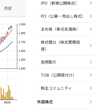
IPO（新規公開株式）
月足
PO（公募・売出し株式）
1,900
まめ株（単元未満株）
1,800
株式積立（株式累積投
1,700
資）
1,600
1,500
信用取引
1,400
TOB（公開買付け）
株主コミュニティ
外国株式
08/03