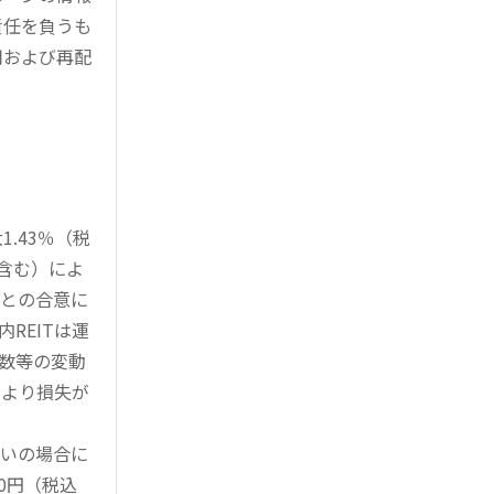
責任を負うも
用および再配
.43％（税
を含む）によ
様との合意に
REITは運
指数等の変動
により損失が
買いの場合に
0円（税込