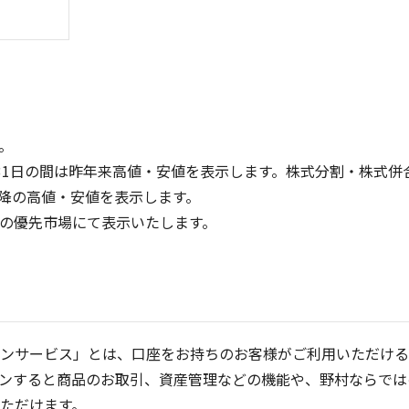
。
31日の間は昨年来高値・安値を表示します。株式分割・株式併
降の高値・安値を表示します。
30
200
定の優先市場にて表示いたします。
150
20
100
10
50
0
0
25/04
21/01
25/06
22/01
25/08
25/10
23/01
25/12
24/01
26/02
25/01
26/04
2
5ヶ月移動平均
13週移動平均
26週移動平均
25ヶ月移動平均
出来高(千)
出来高(千)
ンサービス」とは、口座をお持ちのお客様がご利用いただける
ンすると商品のお取引、資産管理などの機能や、野村ならでは
ただけます。