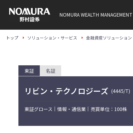
こ
の
ペ
NOMURA
WEALTH MANAGEMENT
ー
ジ
の
本
文
トップ
ソリューション・サービス
金融資産ソリューション
へ
東証
名証
リビン・テクノロジーズ
(4445/T)
東証グロース
情報・通信業
売買単位：100株