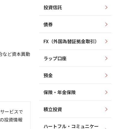
投資信託
2,200
3,500
2,000
3,000
債券
1,800
2,500
1,600
2,000
FX（外国為替証拠金取引）
1,400
1,500
1,200
1,000
合など資本異動
ラップ口座
1,000
500
預金
保険・年金保険
6/06
26/01
26/08
積立投資
サービスで
の投資情報
ハートフル・コミュニケー